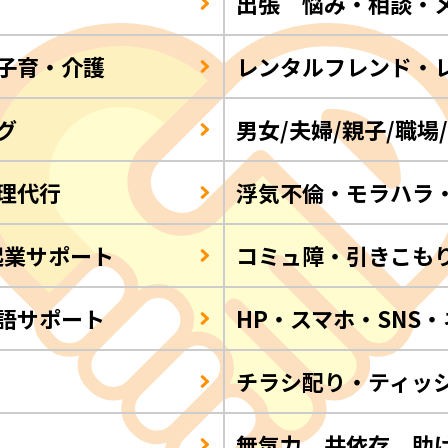
出張 悩み・相談・
子育・介護
レンタルフレンド・
グ
男女/夫婦/親子/職場
理代行
浮気不倫・モラハラ
起業サポート
コミュ障・引きこも
語サポート
HP・スマホ・SNS
チラシ配り・ティッ
Q
無気力 共依存 助