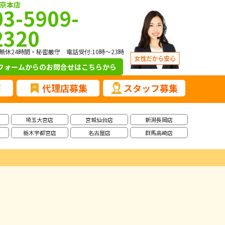
京本店
03-5909-
2320
無休24時間・秘密厳守 電話受付:10時～23時
フォームからのお問合せ
はこちらから
声
代理店募集
スタッフ募集
埼玉大宮店
宮城仙台店
新潟長岡店
栃木宇都宮店
名古屋店
群馬高崎店