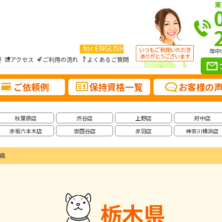
東
for ENGLISH
年中
要
アクセス
ご利用の流れ
よくあるご質問
ご依頼例
保持資格一覧
お客様の
秋葉原店
渋谷店
上野店
府中店
赤坂六本木店
世田谷店
赤羽店
神奈川横浜店
県
栃木県