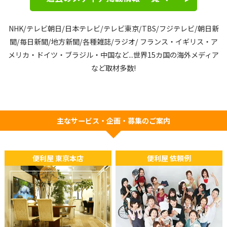
ました。
NHK/テレビ朝日/日本テレビ/テレビ東京/TBS/フジテレビ/朝日新
2026年05月08日
TV
聞/毎日新聞/
地方新聞/各種雑誌/ラジオ/ フランス・イギリス・ア
イタリアの国営放送にて「OK Obaachan (OKおばあちゃん)」
メリカ・ドイツ・ブラジル・中国など...
世界15カ国の海外メディア
が特集されました。
など取材多数!
2026年02月17日
新聞
デンマークの新聞『Weekendavisen』にて、「OKおばあちゃ
主なサービス・企画・募集のご案内
ん」に関する取材記事が掲載されました。
2026年01月11日
TV
便利屋 東京本店
便利屋 依頼例
タイ王国公共放送 Thai PBS『Do Hiru』にて「OK Obaachan
(OKおばあちゃん)」が特集されました。
2025年12月09日
ラジオ