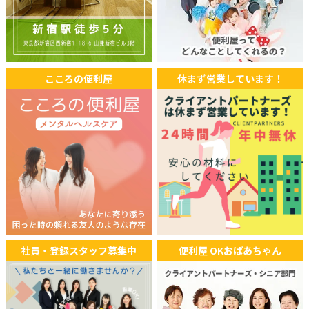
ラジオ関西 『Clip(クリップ)』にてOKおばあちゃんが紹介され
ました。
2025年10月15日
ラジオ
こころの便利屋
休まず営業しています！
FM大阪「赤maru」にてクライアントパートナーズのサービス
が紹介されました。
2025年08月18日
ラジオ
エフエムラジオ番組「レコレール 」にてクライアントパートナ
ーズの代行サービスが紹介されました。
2025年08月07日
TV
社員・登録スタッフ募集中
便利屋 OKおばあちゃん
ABEMA Prime(アベマプライム)「高齢者の仕事」にてOKおば
あちゃんが出演しました。