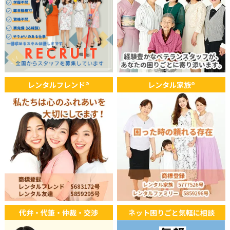
2025年08月03日
WEB
オーストラリア ABCのウェブニュースにて記事が掲載されまし
た。
2025年07月31日
TV
レンタルフレンド®
レンタル家族®
読売テレビ「かんさい情報ネットten. アナタの味方！お役に立
ちます！」にて放送されました。
代弁・代筆・仲裁・交渉
ネット困りごと気軽に相談