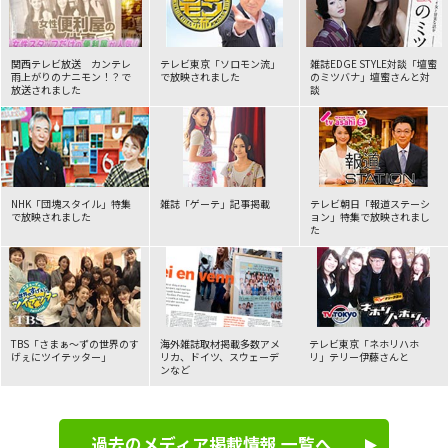
2026年06月04日
TV
関西テレビ放送 カンテレ
テレビ東京「ソロモン流」
雑誌EDGE STYLE対談
「壇蜜
NEW!
読売テレビ「かんさい情報ネットten. アナタの味方！
雨上がりのナニモン！？で
で
放映されました
のミツバナ」壇蜜さんと対
お役に立ちます！」にて放送されました。
放送されました
談
2026年05月27日
ラジオ
KBS京都ラジオ「笑福亭晃瓶のほっかほかラジオ」にてクライ
NHK「団塊スタイル」特集
雑誌「ゲーテ」
記事掲載
テレビ朝日「報道ステーシ
アントパートナーズのレンタルお母さんが紹介されました。
で放映されました
ョン」
特集で放映されまし
た
2026年05月19日
TV
フジテレビ『ノンストップ！』にて、「感謝代行」が紹介され
ました。
TBS「さまぁ～ずの世界のす
海外雑誌取材掲載多数アメ
テレビ東京「ネホリハホ
げぇに
ツイテッター」
リカ、
ドイツ、スウェーデ
リ」
テリー伊藤さんと
ンなど
2026年05月10日
新聞
朝日新聞にてクライアントパートナーズの特集記事が掲載され
過去のメディア掲載情報 一覧へ