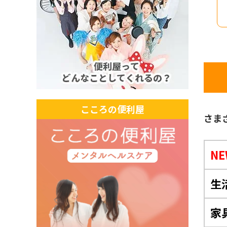
こころの便利屋
さま
NE
生
家