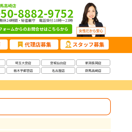
馬高崎店
050-8882-9752
無休24時間・秘密厳守 電話受付:10時～23時
フォームからのお問合せ
はこちらから
声
代理店募集
スタッフ募集
埼玉大宮店
宮城仙台店
新潟長岡店
栃木宇都宮店
名古屋店
群馬高崎店