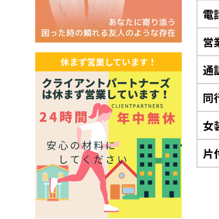
電
営
休まず営業しています！
通
同
女
片