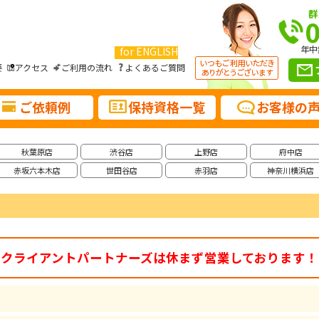
群
年中
for ENGLISH
要
アクセス
ご利用の流れ
よくあるご質問
ご依頼例
保持資格一覧
お客様の
秋葉原店
渋谷店
上野店
府中店
赤坂六本木店
世田谷店
赤羽店
神奈川横浜店
クライアントパートナーズは休まず営業しております！