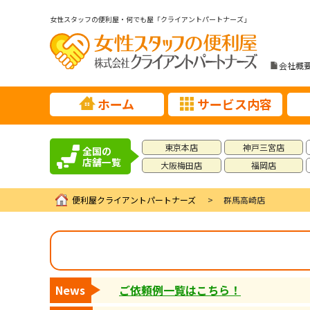
女性スタッフの便利屋・何でも屋「クライアントパートナーズ」
会社概
ホーム
サービス内容
東京本店
神戸三宮店
全国の
店舗一覧
大阪梅田店
福岡店
便利屋クライアントパートナーズ
群馬高崎店
News
ご依頼例一覧はこちら！