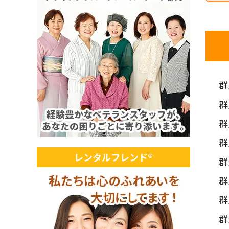
群
群
群
群
レンタルフレンド®
群
群
群
群