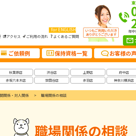
東
for ENGLISH
年中
要
アクセス
ご利用の流れ
よくあるご質問
ご依頼例
保持資格一覧
お客様の
秋葉原店
渋谷店
上野店
府中店
赤坂六本木店
世田谷店
赤羽店
神奈川横浜店
間関係・対人関係
職場関係の相談
職場関係の相談