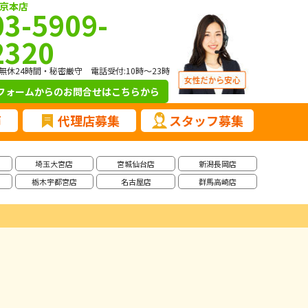
京本店
03-5909-
2320
無休24時間・秘密厳守 電話受付:10時～23時
フォームからのお問合せ
はこちらから
声
代理店募集
スタッフ募集
埼玉大宮店
宮城仙台店
新潟長岡店
栃木宇都宮店
名古屋店
群馬高崎店