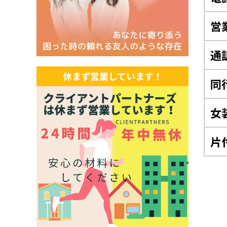
営
通
休まず営業しています！
同
女
片