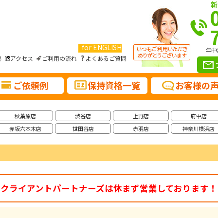
新
for ENGLISH
年中
要
アクセス
ご利用の流れ
よくあるご質問
ご依頼例
保持資格一覧
お客様の
秋葉原店
渋谷店
上野店
府中店
赤坂六本木店
世田谷店
赤羽店
神奈川横浜店
クライアントパートナーズは休まず営業しております！