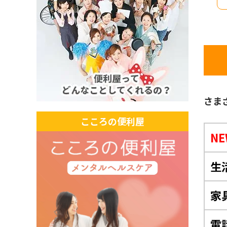
さま
こころの便利屋
NE
生
家
電