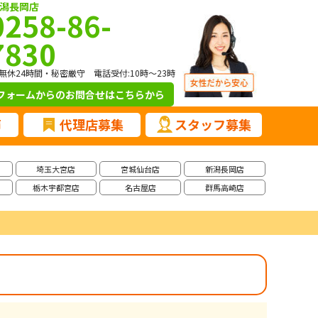
潟長岡店
0258-86-
7830
無休24時間・秘密厳守 電話受付:10時～23時
フォームからのお問合せ
はこちらから
声
代理店募集
スタッフ募集
埼玉大宮店
宮城仙台店
新潟長岡店
栃木宇都宮店
名古屋店
群馬高崎店