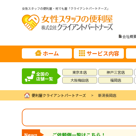
女性スタッフの便利屋・何でも屋「クライアントパートナーズ」
会社概
ホーム
サービス内容
東京本店
神戸三宮店
全国の
店舗一覧
大阪梅田店
福岡店
便利屋クライアントパートナーズ
新潟長岡店
News
ご依頼例一覧はこちら！