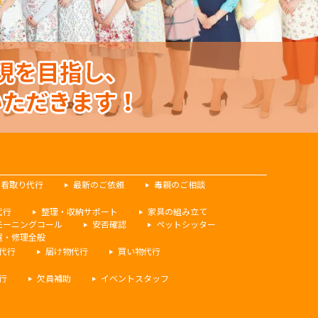
看取り代行
最新のご依頼
毒親のご相談
代行
整理・収納サポート
家具の組み立て
モーニングコール
安否確認
ペットシッター
置・修理全般
代行
届け物代行
買い物代行
行
欠員補助
イベントスタッフ