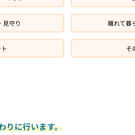
・見守り
離れて暮
ート
そ
わりに行います。