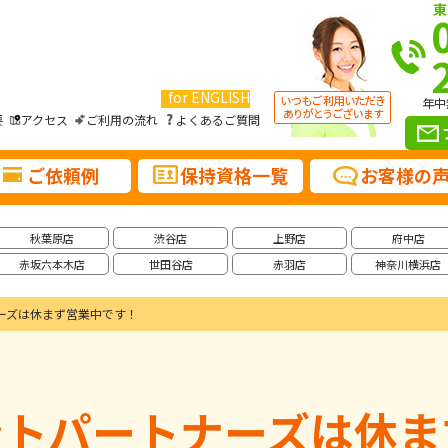
東
for ENGLISH
年中
要
アクセス
ご利用の流れ
よくあるご質問
ご依頼例
保持資格一覧
お客様の
秋葉原店
渋谷店
上野店
府中店
赤坂六本木店
世田谷店
赤羽店
神奈川横浜店
ーズは休まず営業中です！
ントパートナーズは休ま