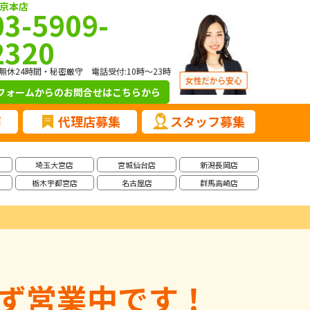
京本店
03-5909-
2320
無休24時間・秘密厳守 電話受付:10時～23時
フォームからのお問合せ
はこちらから
声
代理店募集
スタッフ募集
埼玉大宮店
宮城仙台店
新潟長岡店
栃木宇都宮店
名古屋店
群馬高崎店
ず営業中です！