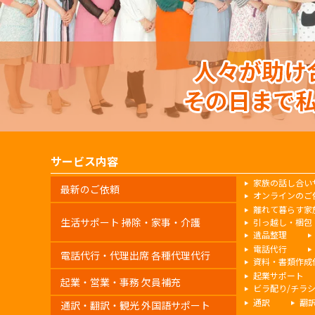
サービス内容
家族の話し合い
最新のご依頼
オンラインのご
離れて暮らす家
生活サポート 掃除・家事・介護
引っ越し・梱包
遺品整理
電話代行
電話代行・代理出席 各種代理代行
資料・書類作成
起業サポート
起業・営業・事務 欠員補充
ビラ配り/チラ
通訳
翻
通訳・翻訳・観光 外国語サポート