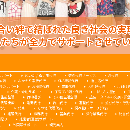
サポート
ぬい活 / ぬい旅代行
感謝代行サービス
AI代行
依頼
おかえり家族代行
SNS確認代行
推し活代行
族のサポート
お掃除代行
家事代行
お料理代行
片付け
介護・介助サポート
子育て相談・代行
ゴキブリ退治
生前整理
荷物運び
その他生活全般
塗装・タイルの交換・設
代理出席
謝罪代行
告白代行
退職代行
並び代行・行列
代行
代筆
その他 代理代行
調べ物(リサーチ)代行
経理代行
事務代行
営業代行
受付業務代行
秘書代
シ配り
経営者(運営)サポート
訳
外国語サポート
観光案内