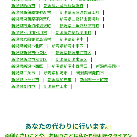
新潟県胎内市
新潟県北蒲原郡聖籠町
新潟県西蒲原郡弥彦村
新潟県南蒲原郡田上町
新潟県東蒲原郡阿賀町
新潟県三島郡出雲崎町
新潟県南魚沼郡湯沢町
新潟県中魚沼郡津南町
新潟県刈羽郡刈羽村
新潟県岩船郡関川村
新潟県岩船郡粟島浦村
新潟県新潟市
新潟県新潟市北区
新潟県新潟市東区
新潟県新潟市中央区
新潟県新潟市江南区
新潟県新潟市秋葉区
新潟県新潟市南区
新潟県新潟市西区
新潟県新潟市西蒲区
新潟県長岡市
新潟県三条市
新潟県柏崎市
新潟県新発田市
新潟県小千谷市
新潟県加茂市
新潟県十日町市
新潟県見附市
新潟県村上市
あなたの代わりに行います。
面倒くさいことや、お困りごとは私たち便利屋クライアン