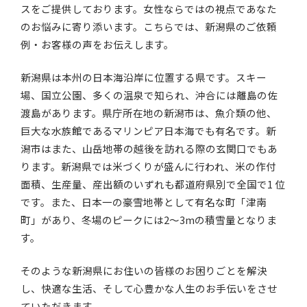
スをご提供しております。女性ならではの視点であなた
のお悩みに寄り添います。こちらでは、新潟県のご依頼
例・お客様の声をお伝えします。
新潟県は本州の日本海沿岸に位置する県です。スキー
場、国立公園、多くの温泉で知られ、沖合には離島の佐
渡島があります。県庁所在地の新潟市は、魚介類の他、
巨大な水族館であるマリンピア日本海でも有名です。新
潟市はまた、山岳地帯の越後を訪れる際の玄関口でもあ
ります。新潟県では米づくりが盛んに行われ、米の作付
面積、生産量、産出額のいずれも都道府県別で全国で1 位
です。また、日本一の豪雪地帯として有名な町「津南
町」があり、冬場のピークには2～3mの積雪量となりま
す。
そのような新潟県にお住いの皆様のお困りごとを解決
し、快適な生活、そして心豊かな人生のお手伝いをさせ
ていただきます。