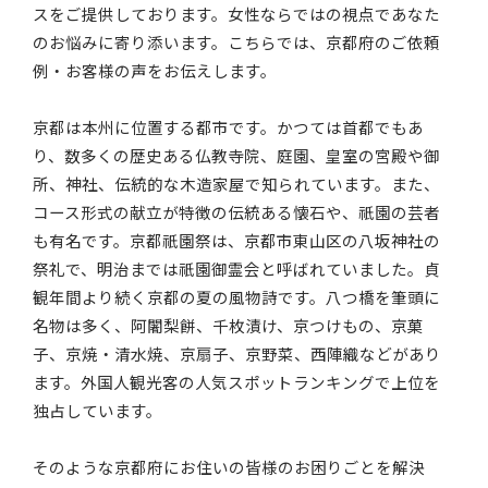
スをご提供しております。女性ならではの視点であなた
のお悩みに寄り添います。こちらでは、京都府のご依頼
例・お客様の声をお伝えします。
京都は本州に位置する都市です。かつては首都でもあ
り、数多くの歴史ある仏教寺院、庭園、皇室の宮殿や御
所、神社、伝統的な木造家屋で知られています。また、
コース形式の献立が特徴の伝統ある懐石や、祇園の芸者
も有名です。京都祇園祭は、京都市東山区の八坂神社の
祭礼で、明治までは祇園御霊会と呼ばれていました。貞
観年間より続く京都の夏の風物詩です。八つ橋を筆頭に
名物は多く、阿闍梨餅、千枚漬け、京つけもの、京菓
子、京焼・清水焼、京扇子、京野菜、西陣織などがあり
ます。外国人観光客の人気スポットランキングで上位を
独占しています。
そのような京都府にお住いの皆様のお困りごとを解決