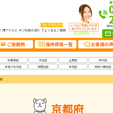
東
for ENGLISH
年中
要
アクセス
ご利用の流れ
よくあるご質問
ご依頼例
保持資格一覧
お客様の
秋葉原店
渋谷店
上野店
府中店
赤坂六本木店
世田谷店
赤羽店
神奈川横浜店
府
京都府