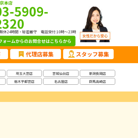
京本店
03-5909-
2320
無休24時間・秘密厳守 電話受付:10時～23時
フォームからのお問合せ
はこちらから
声
代理店募集
スタッフ募集
埼玉大宮店
宮城仙台店
新潟長岡店
栃木宇都宮店
名古屋店
群馬高崎店