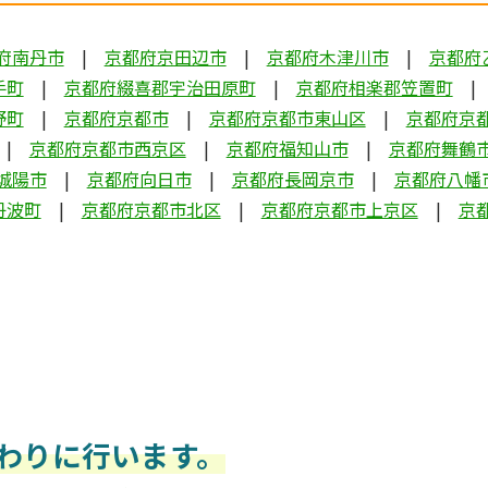
府南丹市
京都府京田辺市
京都府木津川市
京都府
手町
京都府綴喜郡宇治田原町
京都府相楽郡笠置町
野町
京都府京都市
京都府京都市東山区
京都府京
京都府京都市西京区
京都府福知山市
京都府舞鶴
城陽市
京都府向日市
京都府長岡京市
京都府八幡
丹波町
京都府京都市北区
京都府京都市上京区
京
わりに行います。