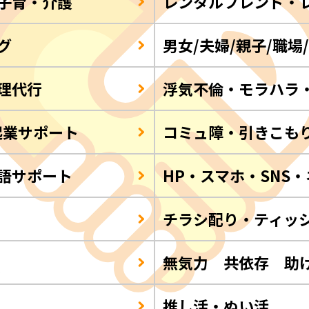
子育・介護
レンタルフレンド・
グ
男女/夫婦/親子/職場
理代行
浮気不倫・モラハラ
起業サポート
コミュ障・引きこも
語サポート
HP・スマホ・SNS
チラシ配り・ティッ
Q
無気力 共依存 助
推し活・ぬい活