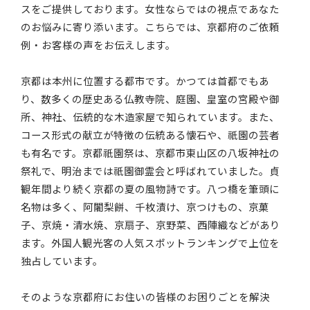
スをご提供しております。女性ならではの視点であなた
のお悩みに寄り添います。こちらでは、京都府のご依頼
例・お客様の声をお伝えします。
京都は本州に位置する都市です。かつては首都でもあ
り、数多くの歴史ある仏教寺院、庭園、皇室の宮殿や御
所、神社、伝統的な木造家屋で知られています。また、
コース形式の献立が特徴の伝統ある懐石や、祇園の芸者
も有名です。京都祇園祭は、京都市東山区の八坂神社の
祭礼で、明治までは祇園御霊会と呼ばれていました。貞
観年間より続く京都の夏の風物詩です。八つ橋を筆頭に
名物は多く、阿闍梨餅、千枚漬け、京つけもの、京菓
子、京焼・清水焼、京扇子、京野菜、西陣織などがあり
ます。外国人観光客の人気スポットランキングで上位を
独占しています。
そのような京都府にお住いの皆様のお困りごとを解決