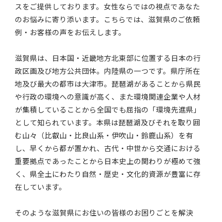
スをご提供しております。女性ならではの視点であなた
のお悩みに寄り添います。こちらでは、滋賀県のご依頼
例・お客様の声をお伝えします。
滋賀県は、日本国・近畿地方北東部に位置する日本の行
政区画及び地方公共団体。内陸県の一つです。県庁所在
地及び最大の都市は大津市。琵琶湖があることから県民
や行政の環境への意識が高く、また環境関連企業や人材
が集積していることから全国でも屈指の「環境先進県」
として知られています。本県は琵琶湖及びそれを取り囲
む山々（比叡山・比良山系・伊吹山・鈴鹿山系）を有
し、早くから都が置かれ、古代・中世から交通における
重要拠点であったことから日本史上の関わりが極めて強
く、県全土にわたり自然・歴史・文化的資源が豊富に存
在しています。
そのような滋賀県にお住いの皆様のお困りごとを解決