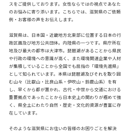
スをご提供しております。女性ならではの視点であなた
のお悩みに寄り添います。こちらでは、滋賀県のご依頼
例・お客様の声をお伝えします。
滋賀県は、日本国・近畿地方北東部に位置する日本の行
政区画及び地方公共団体。内陸県の一つです。県庁所在
地及び最大の都市は大津市。琵琶湖があることから県民
や行政の環境への意識が高く、また環境関連企業や人材
が集積していることから全国でも屈指の「環境先進県」
として知られています。本県は琵琶湖及びそれを取り囲
む山々（比叡山・比良山系・伊吹山・鈴鹿山系）を有
し、早くから都が置かれ、古代・中世から交通における
重要拠点であったことから日本史上の関わりが極めて強
く、県全土にわたり自然・歴史・文化的資源が豊富に存
在しています。
そのような滋賀県にお住いの皆様のお困りごとを解決