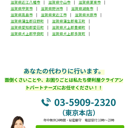
滋賀県近江八幡市
滋賀県守山市
滋賀県栗東市
滋賀県甲賀市
滋賀県野洲市
滋賀県湖南市
滋賀県高島市
滋賀県東近江市
滋賀県米原市
滋賀県蒲生郡日野町
滋賀県蒲生郡竜王町
滋賀県愛知郡愛荘町
滋賀県犬上郡豊郷町
滋賀県犬上郡甲良町
滋賀県犬上郡多賀町
あなたの代わりに行います。
面倒くさいことや、お困りごとは私たち便利屋クライアン
トパートナーズにお任せください！！
03-5909-2320
（東京本店）
年中無休24時間・秘密厳守 電話受付:10時～23時