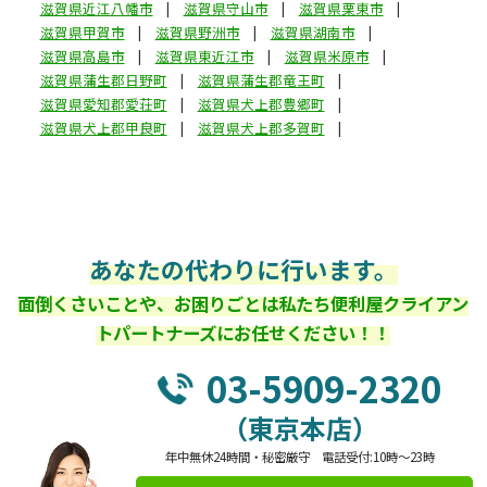
滋賀県近江八幡市
滋賀県守山市
滋賀県栗東市
滋賀県甲賀市
滋賀県野洲市
滋賀県湖南市
滋賀県高島市
滋賀県東近江市
滋賀県米原市
滋賀県蒲生郡日野町
滋賀県蒲生郡竜王町
滋賀県愛知郡愛荘町
滋賀県犬上郡豊郷町
滋賀県犬上郡甲良町
滋賀県犬上郡多賀町
あなたの代わりに行います。
面倒くさいことや、お困りごとは私たち便利屋クライアン
トパートナーズにお任せください！！
03-5909-2320
（東京本店）
年中無休24時間・秘密厳守 電話受付:10時～23時