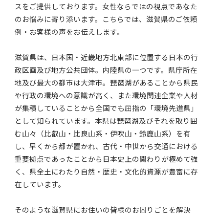
スをご提供しております。女性ならではの視点であなた
のお悩みに寄り添います。こちらでは、滋賀県のご依頼
例・お客様の声をお伝えします。
滋賀県は、日本国・近畿地方北東部に位置する日本の行
政区画及び地方公共団体。内陸県の一つです。県庁所在
地及び最大の都市は大津市。琵琶湖があることから県民
や行政の環境への意識が高く、また環境関連企業や人材
が集積していることから全国でも屈指の「環境先進県」
として知られています。本県は琵琶湖及びそれを取り囲
む山々（比叡山・比良山系・伊吹山・鈴鹿山系）を有
し、早くから都が置かれ、古代・中世から交通における
重要拠点であったことから日本史上の関わりが極めて強
く、県全土にわたり自然・歴史・文化的資源が豊富に存
在しています。
そのような滋賀県にお住いの皆様のお困りごとを解決