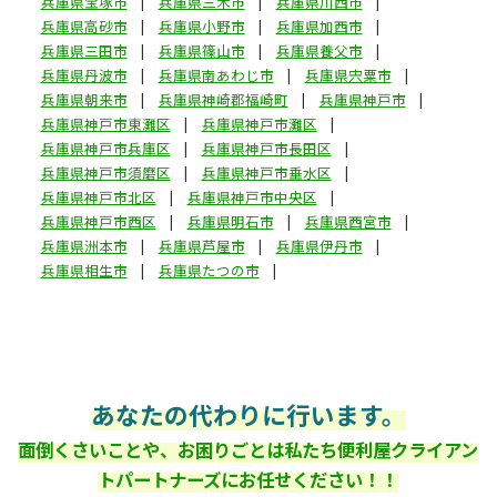
兵庫県宝塚市
兵庫県三木市
兵庫県川西市
兵庫県高砂市
兵庫県小野市
兵庫県加西市
兵庫県三田市
兵庫県篠山市
兵庫県養父市
兵庫県丹波市
兵庫県南あわじ市
兵庫県宍粟市
兵庫県朝来市
兵庫県神崎郡福崎町
兵庫県神戸市
兵庫県神戸市東灘区
兵庫県神戸市灘区
兵庫県神戸市兵庫区
兵庫県神戸市長田区
兵庫県神戸市須磨区
兵庫県神戸市垂水区
兵庫県神戸市北区
兵庫県神戸市中央区
兵庫県神戸市西区
兵庫県明石市
兵庫県西宮市
兵庫県洲本市
兵庫県芦屋市
兵庫県伊丹市
兵庫県相生市
兵庫県たつの市
あなたの代わりに行います。
面倒くさいことや、お困りごとは私たち便利屋クライアン
トパートナーズにお任せください！！