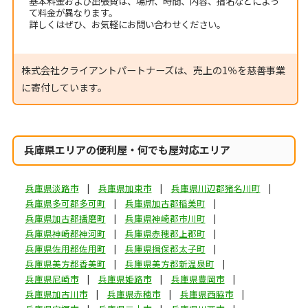
基本料金および出張費は、場所、時間、内容、指名などによっ
て料金が異なります。
詳しくはぜひ、お気軽にお問い合わせください。
株式会社クライアントパートナーズは、売上の1％を慈善事業
に寄付しています。
兵庫県エリアの便利屋・何でも屋対応エリア
兵庫県淡路市
兵庫県加東市
兵庫県川辺郡猪名川町
兵庫県多可郡多可町
兵庫県加古郡稲美町
兵庫県加古郡播磨町
兵庫県神崎郡市川町
兵庫県神崎郡神河町
兵庫県赤穂郡上郡町
兵庫県佐用郡佐用町
兵庫県揖保郡太子町
兵庫県美方郡香美町
兵庫県美方郡新温泉町
兵庫県尼崎市
兵庫県姫路市
兵庫県豊岡市
兵庫県加古川市
兵庫県赤穂市
兵庫県西脇市