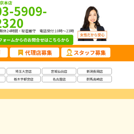
京本店
03-5909-
2320
無休24時間・秘密厳守 電話受付:10時～23時
フォームからのお問合せ
はこちらから
声
代理店募集
スタッフ募集
埼玉大宮店
宮城仙台店
新潟長岡店
栃木宇都宮店
名古屋店
群馬高崎店