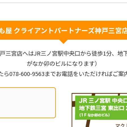
も屋 クライアントパートナーズ
神戸三宮
戸三宮店へはJR三ノ宮駅中央口から徒歩1分、地下
がなか卯のビルになります）
たら
078-600-9563
までお電話をいただければご案