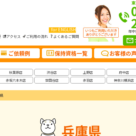
東
for ENGLISH
年中
要
アクセス
ご利用の流れ
よくあるご質問
ご依頼例
保持資格一覧
お客様の
秋葉原店
渋谷店
上野店
府中店
赤坂六本木店
世田谷店
赤羽店
神奈川横浜店
県
兵庫県