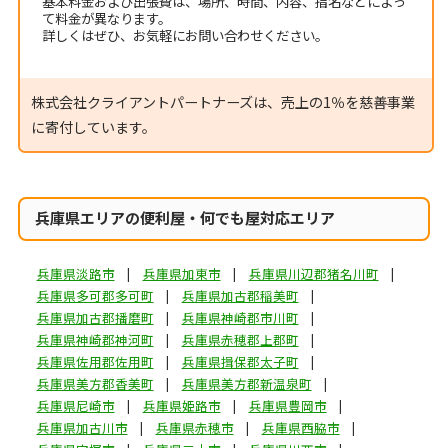
基本料金および出張費は、場所、時間、内容、指名などによっ
て料金が異なります。
詳しくはぜひ、お気軽にお問い合わせください。
株式会社クライアントパートナーズは、売上の1％を慈善事業
に寄付しています。
兵庫県エリアの便利屋・何でも屋対応エリア
兵庫県淡路市
兵庫県加東市
兵庫県川辺郡猪名川町
兵庫県多可郡多可町
兵庫県加古郡稲美町
兵庫県加古郡播磨町
兵庫県神崎郡市川町
兵庫県神崎郡神河町
兵庫県赤穂郡上郡町
兵庫県佐用郡佐用町
兵庫県揖保郡太子町
兵庫県美方郡香美町
兵庫県美方郡新温泉町
兵庫県尼崎市
兵庫県姫路市
兵庫県豊岡市
兵庫県加古川市
兵庫県赤穂市
兵庫県西脇市