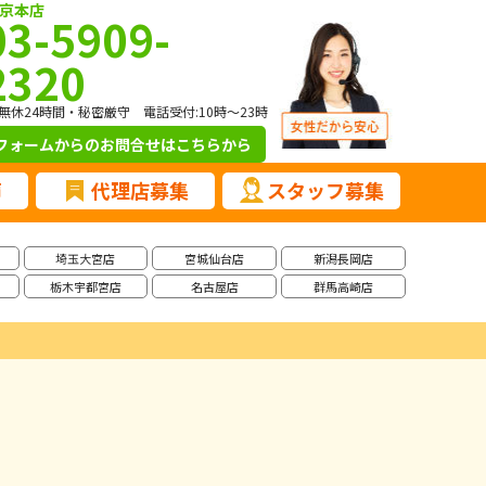
京本店
03-5909-
2320
無休24時間・秘密厳守 電話受付:10時～23時
フォームからのお問合せ
はこちらから
声
代理店募集
スタッフ募集
埼玉大宮店
宮城仙台店
新潟長岡店
栃木宇都宮店
名古屋店
群馬高崎店