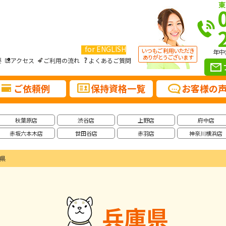
東
for ENGLISH
年中
要
アクセス
ご利用の流れ
よくあるご質問
ご依頼例
保持資格一覧
お客様の
秋葉原店
渋谷店
上野店
府中店
赤坂六本木店
世田谷店
赤羽店
神奈川横浜店
県
兵庫県