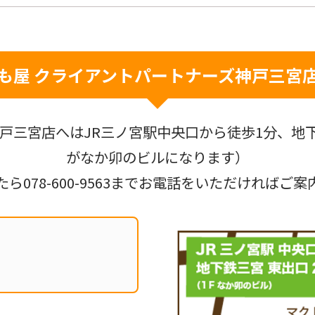
も屋 クライアントパートナーズ
神戸三宮
戸三宮店へはJR三ノ宮駅中央口から徒歩1分、地下
がなか卯のビルになります）
たら
078-600-9563
までお電話をいただければご案