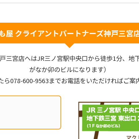
も屋 クライアントパートナーズ
神戸三宮
戸三宮店へはJR三ノ宮駅中央口から徒歩1分、地下
がなか卯のビルになります）
たら
078-600-9563
までお電話をいただければご案