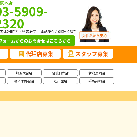
京本店
03-5909-
2320
無休24時間・秘密厳守 電話受付:10時～23時
フォームからのお問合せ
はこちらから
声
代理店募集
スタッフ募集
埼玉大宮店
宮城仙台店
新潟長岡店
栃木宇都宮店
名古屋店
群馬高崎店