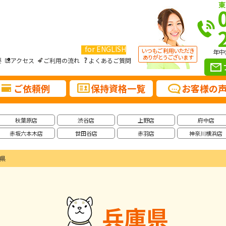
東
for ENGLISH
年中
要
アクセス
ご利用の流れ
よくあるご質問
ご依頼例
保持資格一覧
お客様の
秋葉原店
渋谷店
上野店
府中店
赤坂六本木店
世田谷店
赤羽店
神奈川横浜店
県
兵庫県