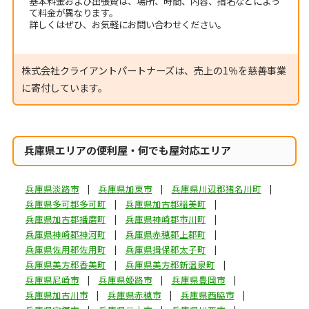
基本料金および出張費は、場所、時間、内容、指名などによっ
て料金が異なります。
詳しくはぜひ、お気軽にお問い合わせください。
株式会社クライアントパートナーズは、売上の1％を慈善事業
に寄付しています。
兵庫県エリアの便利屋・何でも屋対応エリア
兵庫県淡路市
兵庫県加東市
兵庫県川辺郡猪名川町
兵庫県多可郡多可町
兵庫県加古郡稲美町
兵庫県加古郡播磨町
兵庫県神崎郡市川町
兵庫県神崎郡神河町
兵庫県赤穂郡上郡町
兵庫県佐用郡佐用町
兵庫県揖保郡太子町
兵庫県美方郡香美町
兵庫県美方郡新温泉町
兵庫県尼崎市
兵庫県姫路市
兵庫県豊岡市
兵庫県加古川市
兵庫県赤穂市
兵庫県西脇市