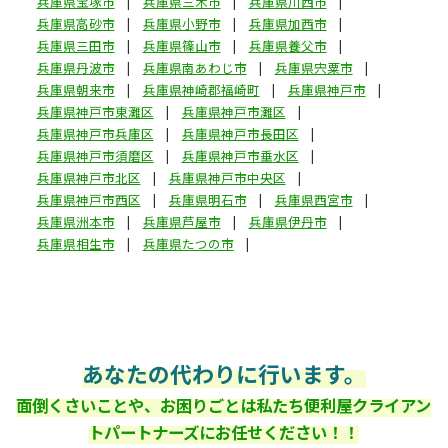
兵庫県宝塚市
兵庫県三木市
兵庫県川西市
兵庫県高砂市
兵庫県小野市
兵庫県加西市
兵庫県三田市
兵庫県篠山市
兵庫県養父市
兵庫県丹波市
兵庫県南あわじ市
兵庫県宍粟市
兵庫県朝来市
兵庫県神崎郡福崎町
兵庫県神戸市
兵庫県神戸市東灘区
兵庫県神戸市灘区
兵庫県神戸市兵庫区
兵庫県神戸市長田区
兵庫県神戸市須磨区
兵庫県神戸市垂水区
兵庫県神戸市北区
兵庫県神戸市中央区
兵庫県神戸市西区
兵庫県明石市
兵庫県西宮市
兵庫県洲本市
兵庫県芦屋市
兵庫県伊丹市
兵庫県相生市
兵庫県たつの市
あなたの代わりに行います。
面倒くさいことや、お困りごとは私たち便利屋クライアン
トパートナーズにお任せください！！