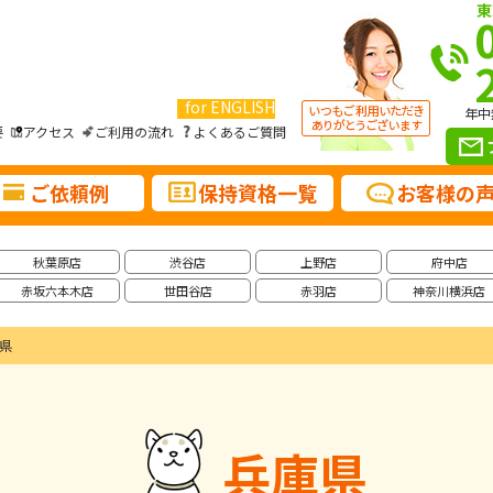
東
for ENGLISH
年中
要
アクセス
ご利用の流れ
よくあるご質問
ご依頼例
保持資格一覧
お客様の
秋葉原店
渋谷店
上野店
府中店
赤坂六本木店
世田谷店
赤羽店
神奈川横浜店
県
兵庫県