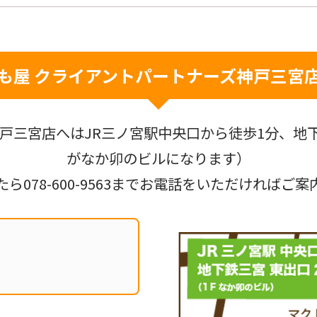
も屋 クライアントパートナーズ
神戸三宮
戸三宮店へはJR三ノ宮駅中央口から徒歩1分、地下
がなか卯のビルになります）
たら
078-600-9563
までお電話をいただければご案