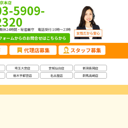
京本店
03-5909-
2320
無休24時間・秘密厳守 電話受付:10時～23時
フォームからのお問合せ
はこちらから
声
代理店募集
スタッフ募集
埼玉大宮店
宮城仙台店
新潟長岡店
栃木宇都宮店
名古屋店
群馬高崎店