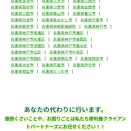
兵庫県宝塚市
兵庫県三木市
兵庫県川西市
兵庫県高砂市
兵庫県小野市
兵庫県加西市
兵庫県三田市
兵庫県篠山市
兵庫県養父市
兵庫県丹波市
兵庫県南あわじ市
兵庫県宍粟市
兵庫県朝来市
兵庫県神崎郡福崎町
兵庫県神戸市
兵庫県神戸市東灘区
兵庫県神戸市灘区
兵庫県神戸市兵庫区
兵庫県神戸市長田区
兵庫県神戸市須磨区
兵庫県神戸市垂水区
兵庫県神戸市北区
兵庫県神戸市中央区
兵庫県神戸市西区
兵庫県明石市
兵庫県西宮市
兵庫県洲本市
兵庫県芦屋市
兵庫県伊丹市
兵庫県相生市
兵庫県たつの市
あなたの代わりに行います。
面倒くさいことや、お困りごとは私たち便利屋クライアン
トパートナーズにお任せください！！