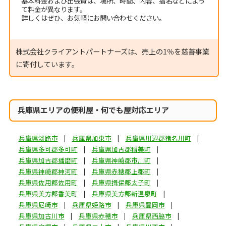
基本料金および出張費は、場所、時間、内容、指名などによっ
て料金が異なります。
詳しくはぜひ、お気軽にお問い合わせください。
株式会社クライアントパートナーズは、売上の1％を慈善事業
に寄付しています。
兵庫県エリアの便利屋・何でも屋対応エリア
兵庫県淡路市
兵庫県加東市
兵庫県川辺郡猪名川町
兵庫県多可郡多可町
兵庫県加古郡稲美町
兵庫県加古郡播磨町
兵庫県神崎郡市川町
兵庫県神崎郡神河町
兵庫県赤穂郡上郡町
兵庫県佐用郡佐用町
兵庫県揖保郡太子町
兵庫県美方郡香美町
兵庫県美方郡新温泉町
兵庫県尼崎市
兵庫県姫路市
兵庫県豊岡市
兵庫県加古川市
兵庫県赤穂市
兵庫県西脇市