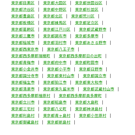
東京都目黒区
東京都大田区
東京都世田谷区
東京都渋谷区
東京都中野区
東京都杉並区
東京都豊島区
東京都北区
東京都荒川区
東京都板橋区
東京都練馬区
東京都足立区
東京都葛飾区
東京都江戸川区
東京都武蔵野市
東京都三鷹市
東京都調布市
東京都多摩市
東京都稲城市
東京都羽村市
東京都あきる野市
東京都西東京市
東京都八王子市
東京都西多摩郡瑞穂町
東京都西多摩郡日の出町
東京都青梅市
東京都府中市
東京都町田市
東京都小金井市
東京都小平市
東京都日野市
東京都国分寺市
東京都東村山市
東京都国立市
東京都福生市
東京都狛江市
東京都東大和市
東京都清瀬市
東京都東久留米市
東京都武蔵村山市
東京都西多摩郡檜原村
東京都西多摩郡奥多摩町
東京都立川市
東京都昭島市
東京都大島町
東京都三宅村
東京都八丈町
東京都神津島村
東京都利島村
東京都青ヶ島村
東京都小笠原村
東京都御蔵島村
東京都新島村