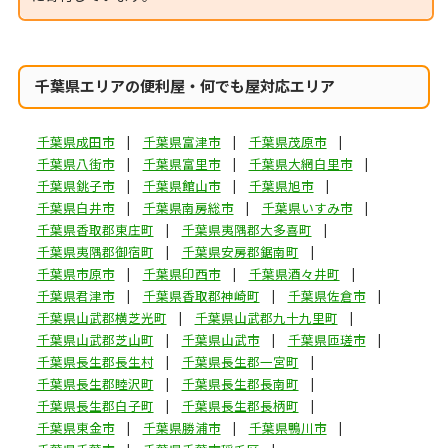
千葉県エリアの便利屋・何でも屋対応エリア
千葉県成田市
千葉県富津市
千葉県茂原市
千葉県八街市
千葉県富里市
千葉県大網白里市
千葉県銚子市
千葉県館山市
千葉県旭市
千葉県白井市
千葉県南房総市
千葉県いすみ市
千葉県香取郡東庄町
千葉県夷隅郡大多喜町
千葉県夷隅郡御宿町
千葉県安房郡鋸南町
千葉県市原市
千葉県印西市
千葉県酒々井町
千葉県君津市
千葉県香取郡神崎町
千葉県佐倉市
千葉県山武郡横芝光町
千葉県山武郡九十九里町
千葉県山武郡芝山町
千葉県山武市
千葉県匝瑳市
千葉県長生郡長生村
千葉県長生郡一宮町
千葉県長生郡睦沢町
千葉県長生郡長南町
千葉県長生郡白子町
千葉県長生郡長柄町
千葉県東金市
千葉県勝浦市
千葉県鴨川市