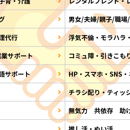
子育・介護
レンタルフレンド・
グ
男女/夫婦/親子/職場
理代行
浮気不倫・モラハラ
起業サポート
コミュ障・引きこも
語サポート
HP・スマホ・SNS
チラシ配り・ティッ
Q
無気力 共依存 助
推し活・ぬい活