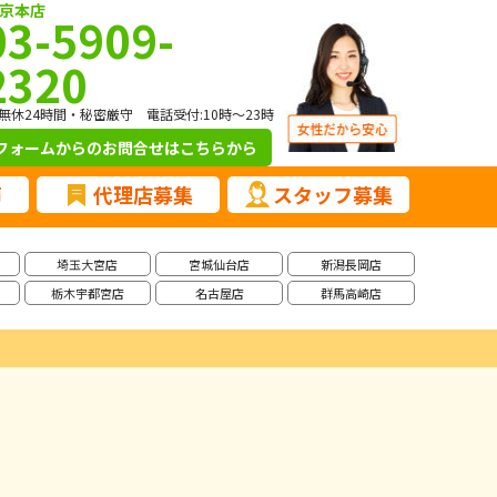
京本店
03-5909-
2320
無休24時間・秘密厳守 電話受付:10時～23時
フォームからのお問合せ
はこちらから
声
代理店募集
スタッフ募集
埼玉大宮店
宮城仙台店
新潟長岡店
栃木宇都宮店
名古屋店
群馬高崎店