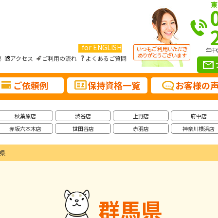
東
for ENGLISH
年中
要
アクセス
ご利用の流れ
よくあるご質問
ご依頼例
保持資格一覧
お客様の
秋葉原店
渋谷店
上野店
府中店
赤坂六本木店
世田谷店
赤羽店
神奈川横浜店
県
群馬県