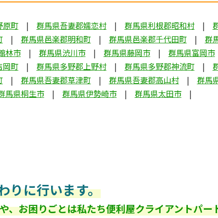
野原町
群馬県吾妻郡嬬恋村
群馬県利根郡昭和村
町
群馬県邑楽郡明和町
群馬県邑楽郡千代田町
群
館林市
群馬県渋川市
群馬県藤岡市
群馬県富岡市
吉岡町
群馬県多野郡上野村
群馬県多野郡神流町
町
群馬県吾妻郡草津町
群馬県吾妻郡高山村
群馬
群馬県桐生市
群馬県伊勢崎市
群馬県太田市
わりに行います。
や、お困りごとは私たち便利屋クライアントパー