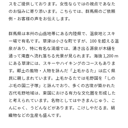
スをご提供しております。女性ならではの視点であなた
のお悩みに寄り添います。こちらでは、群馬県のご依頼
例・お客様の声をお伝えします。
群馬県は本州の山岳地帯にある内陸県で、温泉地とスキ
ー場で有名です。草津は小さな町ですが、100 を超える温
泉があり、特に有名な湯畑では、湧き出る源泉が木樋を
通って滝壺へ流れ落ちる光景が見られます。海抜 1,200 m
にある草津には、スキーやハイキングのコースもありま
す。郷土の風物・人物を詠んだ「上毛かるた」は広く県
民に親しまれています。上毛かるたでは毛野国を「しの
ぶ毛の国二子塚」と詠んでおり、多くの古墳が築かれた
古代毛野地域は、東国における有力な文化圏を形成した
と考えられています。名物としてはやきまんじゅう、こ
んにゃく、うどんなどがあります。こけしやだるま、絹
織物などの生産も盛んです。