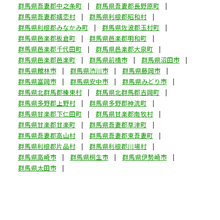
群馬県吾妻郡中之条町
群馬県吾妻郡長野原町
群馬県吾妻郡嬬恋村
群馬県利根郡昭和村
群馬県利根郡みなかみ町
群馬県佐波郡玉村町
群馬県邑楽郡板倉町
群馬県邑楽郡明和町
群馬県邑楽郡千代田町
群馬県邑楽郡大泉町
群馬県邑楽郡邑楽町
群馬県前橋市
群馬県沼田市
群馬県館林市
群馬県渋川市
群馬県藤岡市
群馬県富岡市
群馬県安中市
群馬県みどり市
群馬県北群馬郡榛東村
群馬県北群馬郡吉岡町
群馬県多野郡上野村
群馬県多野郡神流町
群馬県甘楽郡下仁田町
群馬県甘楽郡南牧村
群馬県甘楽郡甘楽町
群馬県吾妻郡草津町
群馬県吾妻郡高山村
群馬県吾妻郡東吾妻町
群馬県利根郡片品村
群馬県利根郡川場村
群馬県高崎市
群馬県桐生市
群馬県伊勢崎市
群馬県太田市