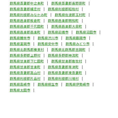
群馬県吾妻郡中之条町
群馬県吾妻郡長野原町
群馬県吾妻郡嬬恋村
群馬県利根郡昭和村
群馬県利根郡みなかみ町
群馬県佐波郡玉村町
群馬県邑楽郡板倉町
群馬県邑楽郡明和町
群馬県邑楽郡千代田町
群馬県邑楽郡大泉町
群馬県邑楽郡邑楽町
群馬県前橋市
群馬県沼田市
群馬県館林市
群馬県渋川市
群馬県藤岡市
群馬県富岡市
群馬県安中市
群馬県みどり市
群馬県北群馬郡榛東村
群馬県北群馬郡吉岡町
群馬県多野郡上野村
群馬県多野郡神流町
群馬県甘楽郡下仁田町
群馬県甘楽郡南牧村
群馬県甘楽郡甘楽町
群馬県吾妻郡草津町
群馬県吾妻郡高山村
群馬県吾妻郡東吾妻町
群馬県利根郡片品村
群馬県利根郡川場村
群馬県高崎市
群馬県桐生市
群馬県伊勢崎市
群馬県太田市