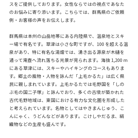
スをご提供しております。女性ならではの視点であなた
のお悩みに寄り添います。こちらでは、群馬県のご依頼
例・お客様の声をお伝えします。
群馬県は本州の山岳地帯にある内陸県で、温泉地とスキ
ー場で有名です。草津は小さな町ですが、100 を超える温
泉があり、特に有名な湯畑では、湧き出る源泉が木樋を
通って滝壺へ流れ落ちる光景が見られます。海抜 1,200 m
にある草津には、スキーやハイキングのコースもありま
す。郷土の風物・人物を詠んだ「上毛かるた」は広く県
民に親しまれています。上毛かるたでは毛野国を「しの
ぶ毛の国二子塚」と詠んでおり、多くの古墳が築かれた
古代毛野地域は、東国における有力な文化圏を形成した
と考えられています。名物としてはやきまんじゅう、こ
んにゃく、うどんなどがあります。こけしやだるま、絹
織物などの生産も盛んです。