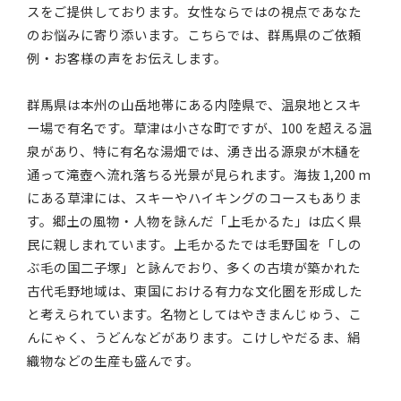
スをご提供しております。女性ならではの視点であなた
のお悩みに寄り添います。こちらでは、群馬県のご依頼
例・お客様の声をお伝えします。
群馬県は本州の山岳地帯にある内陸県で、温泉地とスキ
ー場で有名です。草津は小さな町ですが、100 を超える温
泉があり、特に有名な湯畑では、湧き出る源泉が木樋を
通って滝壺へ流れ落ちる光景が見られます。海抜 1,200 m
にある草津には、スキーやハイキングのコースもありま
す。郷土の風物・人物を詠んだ「上毛かるた」は広く県
民に親しまれています。上毛かるたでは毛野国を「しの
ぶ毛の国二子塚」と詠んでおり、多くの古墳が築かれた
古代毛野地域は、東国における有力な文化圏を形成した
と考えられています。名物としてはやきまんじゅう、こ
んにゃく、うどんなどがあります。こけしやだるま、絹
織物などの生産も盛んです。