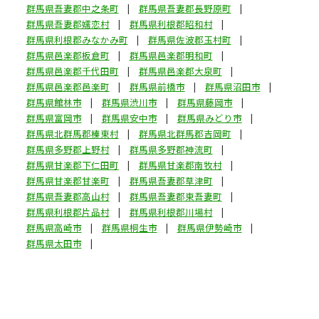
群馬県吾妻郡中之条町
群馬県吾妻郡長野原町
群馬県吾妻郡嬬恋村
群馬県利根郡昭和村
群馬県利根郡みなかみ町
群馬県佐波郡玉村町
群馬県邑楽郡板倉町
群馬県邑楽郡明和町
群馬県邑楽郡千代田町
群馬県邑楽郡大泉町
群馬県邑楽郡邑楽町
群馬県前橋市
群馬県沼田市
群馬県館林市
群馬県渋川市
群馬県藤岡市
群馬県富岡市
群馬県安中市
群馬県みどり市
群馬県北群馬郡榛東村
群馬県北群馬郡吉岡町
群馬県多野郡上野村
群馬県多野郡神流町
群馬県甘楽郡下仁田町
群馬県甘楽郡南牧村
群馬県甘楽郡甘楽町
群馬県吾妻郡草津町
群馬県吾妻郡高山村
群馬県吾妻郡東吾妻町
群馬県利根郡片品村
群馬県利根郡川場村
群馬県高崎市
群馬県桐生市
群馬県伊勢崎市
群馬県太田市