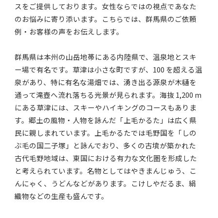
スをご提供しております。女性ならではの視点であなた
のお悩みに寄り添います。こちらでは、群馬県のご依頼
例・お客様の声をお伝えします。
群馬県は本州の山岳地帯にある内陸県で、温泉地とスキ
ー場で有名です。草津は小さな町ですが、100 を超える温
泉があり、特に有名な湯畑では、湧き出る源泉が木樋を
通って滝壺へ流れ落ちる光景が見られます。海抜 1,200 m
にある草津には、スキーやハイキングのコースもありま
す。郷土の風物・人物を詠んだ「上毛かるた」は広く県
民に親しまれています。上毛かるたでは毛野国を「しの
ぶ毛の国二子塚」と詠んでおり、多くの古墳が築かれた
古代毛野地域は、東国における有力な文化圏を形成した
と考えられています。名物としてはやきまんじゅう、こ
んにゃく、うどんなどがあります。こけしやだるま、絹
織物などの生産も盛んです。