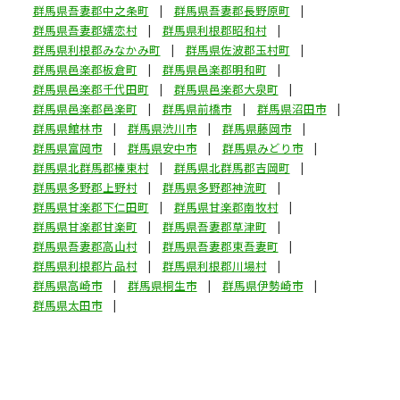
群馬県吾妻郡中之条町
群馬県吾妻郡長野原町
群馬県吾妻郡嬬恋村
群馬県利根郡昭和村
群馬県利根郡みなかみ町
群馬県佐波郡玉村町
群馬県邑楽郡板倉町
群馬県邑楽郡明和町
群馬県邑楽郡千代田町
群馬県邑楽郡大泉町
群馬県邑楽郡邑楽町
群馬県前橋市
群馬県沼田市
群馬県館林市
群馬県渋川市
群馬県藤岡市
群馬県富岡市
群馬県安中市
群馬県みどり市
群馬県北群馬郡榛東村
群馬県北群馬郡吉岡町
群馬県多野郡上野村
群馬県多野郡神流町
群馬県甘楽郡下仁田町
群馬県甘楽郡南牧村
群馬県甘楽郡甘楽町
群馬県吾妻郡草津町
群馬県吾妻郡高山村
群馬県吾妻郡東吾妻町
群馬県利根郡片品村
群馬県利根郡川場村
群馬県高崎市
群馬県桐生市
群馬県伊勢崎市
群馬県太田市