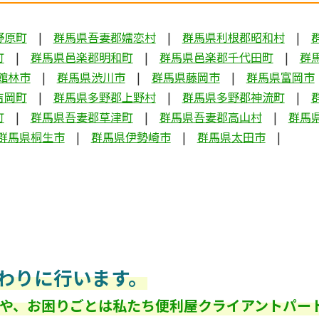
野原町
群馬県吾妻郡嬬恋村
群馬県利根郡昭和村
町
群馬県邑楽郡明和町
群馬県邑楽郡千代田町
群
館林市
群馬県渋川市
群馬県藤岡市
群馬県富岡市
吉岡町
群馬県多野郡上野村
群馬県多野郡神流町
町
群馬県吾妻郡草津町
群馬県吾妻郡高山村
群馬
群馬県桐生市
群馬県伊勢崎市
群馬県太田市
わりに行います。
や、お困りごとは私たち便利屋クライアントパー