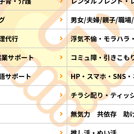
子育・介護
レンタルフレンド・
グ
男女/夫婦/親子/職場
理代行
浮気不倫・モラハラ
起業サポート
コミュ障・引きこも
語サポート
HP・スマホ・SNS
チラシ配り・ティッ
Q
無気力 共依存 助
推し活・ぬい活