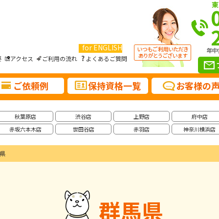
東
for ENGLISH
年中
要
アクセス
ご利用の流れ
よくあるご質問
ご依頼例
保持資格一覧
お客様の
秋葉原店
渋谷店
上野店
府中店
赤坂六本木店
世田谷店
赤羽店
神奈川横浜店
県
群馬県