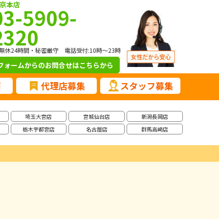
京本店
03-5909-
2320
無休24時間・秘密厳守 電話受付:10時～23時
フォームからのお問合せ
はこちらから
声
代理店募集
スタッフ募集
埼玉大宮店
宮城仙台店
新潟長岡店
栃木宇都宮店
名古屋店
群馬高崎店