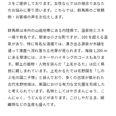
スをご提供しております。女性ならではの視点であなた
のお悩みに寄り添います。こちらでは、群馬県のご依頼
例・お客様の声をお伝えします。
群馬県は本州の山岳地帯にある内陸県で、温泉地とスキ
ー場で有名です。草津は小さな町ですが、100 を超える温
泉があり、特に有名な湯畑では、湧き出る源泉が木樋を
通って滝壺へ流れ落ちる光景が見られます。海抜 1,200 m
にある草津には、スキーやハイキングのコースもありま
す。郷土の風物・人物を詠んだ「上毛かるた」は広く県
民に親しまれています。上毛かるたでは毛野国を「しの
ぶ毛の国二子塚」と詠んでおり、多くの古墳が築かれた
古代毛野地域は、東国における有力な文化圏を形成した
と考えられています。名物としてはやきまんじゅう、こ
んにゃく、うどんなどがあります。こけしやだるま、絹
織物などの生産も盛んです。