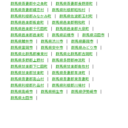
群馬県吾妻郡中之条町
群馬県吾妻郡長野原町
群馬県吾妻郡嬬恋村
群馬県利根郡昭和村
群馬県利根郡みなかみ町
群馬県佐波郡玉村町
群馬県邑楽郡板倉町
群馬県邑楽郡明和町
群馬県邑楽郡千代田町
群馬県邑楽郡大泉町
群馬県邑楽郡邑楽町
群馬県前橋市
群馬県沼田市
群馬県館林市
群馬県渋川市
群馬県藤岡市
群馬県富岡市
群馬県安中市
群馬県みどり市
群馬県北群馬郡榛東村
群馬県北群馬郡吉岡町
群馬県多野郡上野村
群馬県多野郡神流町
群馬県甘楽郡下仁田町
群馬県甘楽郡南牧村
群馬県甘楽郡甘楽町
群馬県吾妻郡草津町
群馬県吾妻郡高山村
群馬県吾妻郡東吾妻町
群馬県利根郡片品村
群馬県利根郡川場村
群馬県高崎市
群馬県桐生市
群馬県伊勢崎市
群馬県太田市