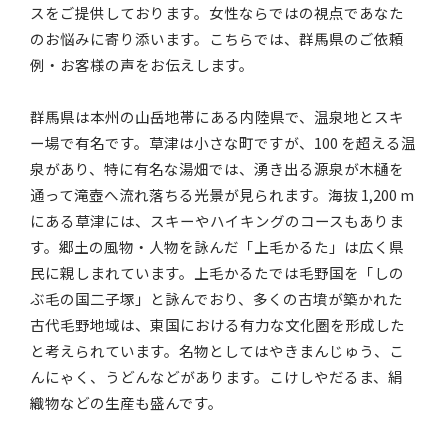
スをご提供しております。女性ならではの視点であなた
のお悩みに寄り添います。こちらでは、群馬県のご依頼
例・お客様の声をお伝えします。
群馬県は本州の山岳地帯にある内陸県で、温泉地とスキ
ー場で有名です。草津は小さな町ですが、100 を超える温
泉があり、特に有名な湯畑では、湧き出る源泉が木樋を
通って滝壺へ流れ落ちる光景が見られます。海抜 1,200 m
にある草津には、スキーやハイキングのコースもありま
す。郷土の風物・人物を詠んだ「上毛かるた」は広く県
民に親しまれています。上毛かるたでは毛野国を「しの
ぶ毛の国二子塚」と詠んでおり、多くの古墳が築かれた
古代毛野地域は、東国における有力な文化圏を形成した
と考えられています。名物としてはやきまんじゅう、こ
んにゃく、うどんなどがあります。こけしやだるま、絹
織物などの生産も盛んです。