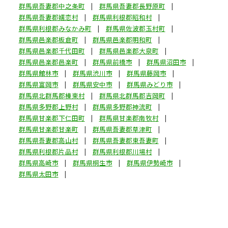
群馬県吾妻郡中之条町
群馬県吾妻郡長野原町
群馬県吾妻郡嬬恋村
群馬県利根郡昭和村
群馬県利根郡みなかみ町
群馬県佐波郡玉村町
群馬県邑楽郡板倉町
群馬県邑楽郡明和町
群馬県邑楽郡千代田町
群馬県邑楽郡大泉町
群馬県邑楽郡邑楽町
群馬県前橋市
群馬県沼田市
群馬県館林市
群馬県渋川市
群馬県藤岡市
群馬県富岡市
群馬県安中市
群馬県みどり市
群馬県北群馬郡榛東村
群馬県北群馬郡吉岡町
群馬県多野郡上野村
群馬県多野郡神流町
群馬県甘楽郡下仁田町
群馬県甘楽郡南牧村
群馬県甘楽郡甘楽町
群馬県吾妻郡草津町
群馬県吾妻郡高山村
群馬県吾妻郡東吾妻町
群馬県利根郡片品村
群馬県利根郡川場村
群馬県高崎市
群馬県桐生市
群馬県伊勢崎市
群馬県太田市