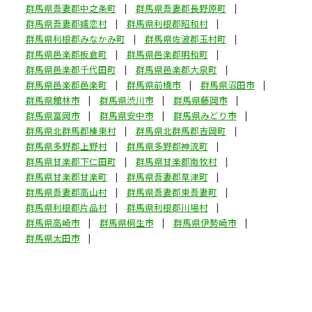
群馬県吾妻郡中之条町
群馬県吾妻郡長野原町
群馬県吾妻郡嬬恋村
群馬県利根郡昭和村
群馬県利根郡みなかみ町
群馬県佐波郡玉村町
群馬県邑楽郡板倉町
群馬県邑楽郡明和町
群馬県邑楽郡千代田町
群馬県邑楽郡大泉町
群馬県邑楽郡邑楽町
群馬県前橋市
群馬県沼田市
群馬県館林市
群馬県渋川市
群馬県藤岡市
群馬県富岡市
群馬県安中市
群馬県みどり市
群馬県北群馬郡榛東村
群馬県北群馬郡吉岡町
群馬県多野郡上野村
群馬県多野郡神流町
群馬県甘楽郡下仁田町
群馬県甘楽郡南牧村
群馬県甘楽郡甘楽町
群馬県吾妻郡草津町
群馬県吾妻郡高山村
群馬県吾妻郡東吾妻町
群馬県利根郡片品村
群馬県利根郡川場村
群馬県高崎市
群馬県桐生市
群馬県伊勢崎市
群馬県太田市