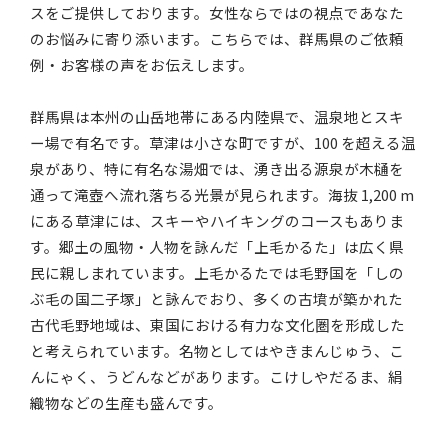
スをご提供しております。女性ならではの視点であなた
のお悩みに寄り添います。こちらでは、群馬県のご依頼
例・お客様の声をお伝えします。
群馬県は本州の山岳地帯にある内陸県で、温泉地とスキ
ー場で有名です。草津は小さな町ですが、100 を超える温
泉があり、特に有名な湯畑では、湧き出る源泉が木樋を
通って滝壺へ流れ落ちる光景が見られます。海抜 1,200 m
にある草津には、スキーやハイキングのコースもありま
す。郷土の風物・人物を詠んだ「上毛かるた」は広く県
民に親しまれています。上毛かるたでは毛野国を「しの
ぶ毛の国二子塚」と詠んでおり、多くの古墳が築かれた
古代毛野地域は、東国における有力な文化圏を形成した
と考えられています。名物としてはやきまんじゅう、こ
んにゃく、うどんなどがあります。こけしやだるま、絹
織物などの生産も盛んです。