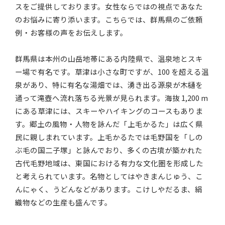
スをご提供しております。女性ならではの視点であなた
のお悩みに寄り添います。こちらでは、群馬県のご依頼
例・お客様の声をお伝えします。
群馬県は本州の山岳地帯にある内陸県で、温泉地とスキ
ー場で有名です。草津は小さな町ですが、100 を超える温
泉があり、特に有名な湯畑では、湧き出る源泉が木樋を
通って滝壺へ流れ落ちる光景が見られます。海抜 1,200 m
にある草津には、スキーやハイキングのコースもありま
す。郷土の風物・人物を詠んだ「上毛かるた」は広く県
民に親しまれています。上毛かるたでは毛野国を「しの
ぶ毛の国二子塚」と詠んでおり、多くの古墳が築かれた
古代毛野地域は、東国における有力な文化圏を形成した
と考えられています。名物としてはやきまんじゅう、こ
んにゃく、うどんなどがあります。こけしやだるま、絹
織物などの生産も盛んです。