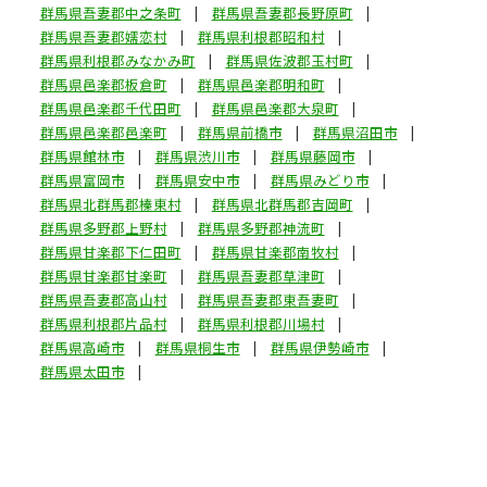
群馬県吾妻郡中之条町
群馬県吾妻郡長野原町
群馬県吾妻郡嬬恋村
群馬県利根郡昭和村
群馬県利根郡みなかみ町
群馬県佐波郡玉村町
群馬県邑楽郡板倉町
群馬県邑楽郡明和町
群馬県邑楽郡千代田町
群馬県邑楽郡大泉町
群馬県邑楽郡邑楽町
群馬県前橋市
群馬県沼田市
群馬県館林市
群馬県渋川市
群馬県藤岡市
群馬県富岡市
群馬県安中市
群馬県みどり市
群馬県北群馬郡榛東村
群馬県北群馬郡吉岡町
群馬県多野郡上野村
群馬県多野郡神流町
群馬県甘楽郡下仁田町
群馬県甘楽郡南牧村
群馬県甘楽郡甘楽町
群馬県吾妻郡草津町
群馬県吾妻郡高山村
群馬県吾妻郡東吾妻町
群馬県利根郡片品村
群馬県利根郡川場村
群馬県高崎市
群馬県桐生市
群馬県伊勢崎市
群馬県太田市