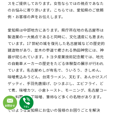
スをご提供しております。女性ならではの視点であなた
のお悩みに寄り添います。こちらでは、愛知県のご依頼
例・お客様の声をお伝えします。
愛知県は中部地方にあります。県庁所在地の名古屋市は
製造業の一大拠点であると同時に、文化遺産にも恵まれ
ています。17 世紀の城を復元した名古屋城などの歴史的
建造物があり、並木の参道で癒される熱田神宮には、神
器が祀られています。トヨタ産業技術記念館では、地元
の自動車メーカーの歴史をたどる体験型の展示が行われ
ています。名古屋めしが有名で、ういろう、きしめん、
味噌煮込みうどん、台湾ラーメン、天むす、あんかけスパ
ゲッティ、手羽先唐揚げ、ひつまぶし、エビフライ、ど
て煮、味噌カツ、小倉トースト、モーニング、名古屋コー
チン料理、八丁味噌、筆柿など多くの名物があります。
そのような愛知県にお住いの皆様のお困りごとを解決