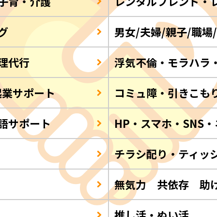
子育・介護
レンタルフレンド・
グ
男女/夫婦/親子/職場
理代行
浮気不倫・モラハラ
起業サポート
コミュ障・引きこも
語サポート
HP・スマホ・SNS
チラシ配り・ティッ
Q
無気力 共依存 助
推し活・ぬい活