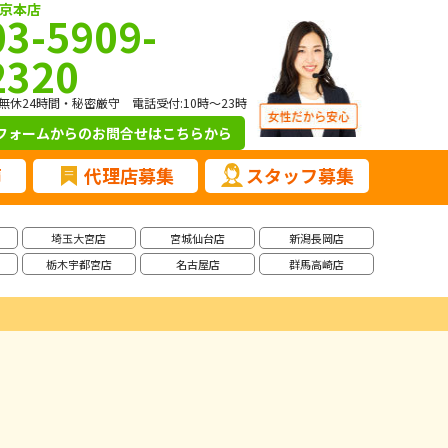
京本店
03-5909-
2320
無休24時間・秘密厳守 電話受付:10時～23時
フォームからのお問合せ
はこちらから
声
代理店募集
スタッフ募集
埼玉大宮店
宮城仙台店
新潟長岡店
栃木宇都宮店
名古屋店
群馬高崎店