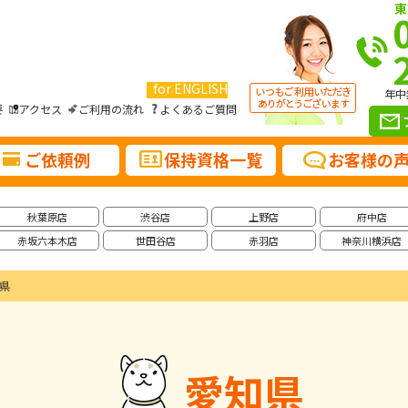
東
for ENGLISH
年中
要
アクセス
ご利用の流れ
よくあるご質問
ご依頼例
保持資格一覧
お客様の
秋葉原店
渋谷店
上野店
府中店
赤坂六本木店
世田谷店
赤羽店
神奈川横浜店
県
愛知県