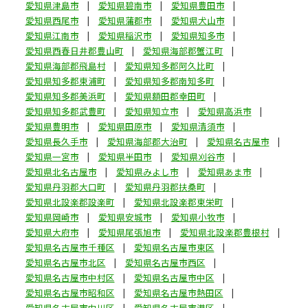
愛知県津島市
愛知県碧南市
愛知県豊田市
愛知県西尾市
愛知県蒲郡市
愛知県犬山市
愛知県江南市
愛知県稲沢市
愛知県知多市
愛知県西春日井郡豊山町
愛知県海部郡蟹江町
愛知県海部郡飛島村
愛知県知多郡阿久比町
愛知県知多郡東浦町
愛知県知多郡南知多町
愛知県知多郡美浜町
愛知県額田郡幸田町
愛知県知多郡武豊町
愛知県知立市
愛知県高浜市
愛知県豊明市
愛知県田原市
愛知県清須市
愛知県長久手市
愛知県海部郡大治町
愛知県名古屋市
愛知県一宮市
愛知県半田市
愛知県刈谷市
愛知県北名古屋市
愛知県みよし市
愛知県あま市
愛知県丹羽郡大口町
愛知県丹羽郡扶桑町
愛知県北設楽郡設楽町
愛知県北設楽郡東栄町
愛知県岡崎市
愛知県安城市
愛知県小牧市
愛知県大府市
愛知県尾張旭市
愛知県北設楽郡豊根村
愛知県名古屋市千種区
愛知県名古屋市東区
愛知県名古屋市北区
愛知県名古屋市西区
愛知県名古屋市中村区
愛知県名古屋市中区
愛知県名古屋市昭和区
愛知県名古屋市熱田区
愛知県名古屋市中川区
愛知県名古屋市港区