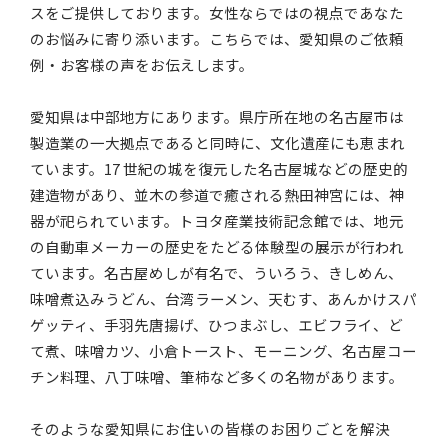
スをご提供しております。女性ならではの視点であなた
のお悩みに寄り添います。こちらでは、愛知県のご依頼
例・お客様の声をお伝えします。
愛知県は中部地方にあります。県庁所在地の名古屋市は
製造業の一大拠点であると同時に、文化遺産にも恵まれ
ています。17 世紀の城を復元した名古屋城などの歴史的
建造物があり、並木の参道で癒される熱田神宮には、神
器が祀られています。トヨタ産業技術記念館では、地元
の自動車メーカーの歴史をたどる体験型の展示が行われ
ています。名古屋めしが有名で、ういろう、きしめん、
味噌煮込みうどん、台湾ラーメン、天むす、あんかけスパ
ゲッティ、手羽先唐揚げ、ひつまぶし、エビフライ、ど
て煮、味噌カツ、小倉トースト、モーニング、名古屋コー
チン料理、八丁味噌、筆柿など多くの名物があります。
そのような愛知県にお住いの皆様のお困りごとを解決