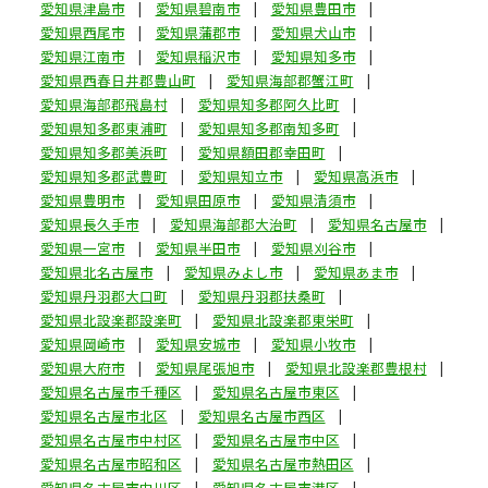
愛知県津島市
愛知県碧南市
愛知県豊田市
愛知県西尾市
愛知県蒲郡市
愛知県犬山市
愛知県江南市
愛知県稲沢市
愛知県知多市
愛知県西春日井郡豊山町
愛知県海部郡蟹江町
愛知県海部郡飛島村
愛知県知多郡阿久比町
愛知県知多郡東浦町
愛知県知多郡南知多町
愛知県知多郡美浜町
愛知県額田郡幸田町
愛知県知多郡武豊町
愛知県知立市
愛知県高浜市
愛知県豊明市
愛知県田原市
愛知県清須市
愛知県長久手市
愛知県海部郡大治町
愛知県名古屋市
愛知県一宮市
愛知県半田市
愛知県刈谷市
愛知県北名古屋市
愛知県みよし市
愛知県あま市
愛知県丹羽郡大口町
愛知県丹羽郡扶桑町
愛知県北設楽郡設楽町
愛知県北設楽郡東栄町
愛知県岡崎市
愛知県安城市
愛知県小牧市
愛知県大府市
愛知県尾張旭市
愛知県北設楽郡豊根村
愛知県名古屋市千種区
愛知県名古屋市東区
愛知県名古屋市北区
愛知県名古屋市西区
愛知県名古屋市中村区
愛知県名古屋市中区
愛知県名古屋市昭和区
愛知県名古屋市熱田区
愛知県名古屋市中川区
愛知県名古屋市港区