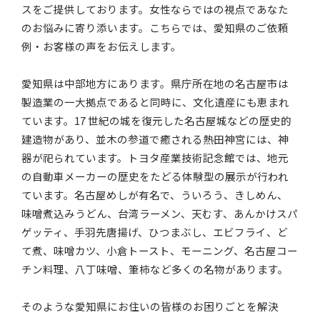
スをご提供しております。女性ならではの視点であなた
のお悩みに寄り添います。こちらでは、愛知県のご依頼
例・お客様の声をお伝えします。
愛知県は中部地方にあります。県庁所在地の名古屋市は
製造業の一大拠点であると同時に、文化遺産にも恵まれ
ています。17 世紀の城を復元した名古屋城などの歴史的
建造物があり、並木の参道で癒される熱田神宮には、神
器が祀られています。トヨタ産業技術記念館では、地元
の自動車メーカーの歴史をたどる体験型の展示が行われ
ています。名古屋めしが有名で、ういろう、きしめん、
味噌煮込みうどん、台湾ラーメン、天むす、あんかけスパ
ゲッティ、手羽先唐揚げ、ひつまぶし、エビフライ、ど
て煮、味噌カツ、小倉トースト、モーニング、名古屋コー
チン料理、八丁味噌、筆柿など多くの名物があります。
そのような愛知県にお住いの皆様のお困りごとを解決