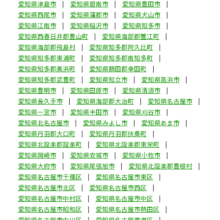
愛知県津島市
愛知県碧南市
愛知県豊田市
愛知県西尾市
愛知県蒲郡市
愛知県犬山市
愛知県江南市
愛知県稲沢市
愛知県知多市
愛知県西春日井郡豊山町
愛知県海部郡蟹江町
愛知県海部郡飛島村
愛知県知多郡阿久比町
愛知県知多郡東浦町
愛知県知多郡南知多町
愛知県知多郡美浜町
愛知県額田郡幸田町
愛知県知多郡武豊町
愛知県知立市
愛知県高浜市
愛知県豊明市
愛知県田原市
愛知県清須市
愛知県長久手市
愛知県海部郡大治町
愛知県名古屋市
愛知県一宮市
愛知県半田市
愛知県刈谷市
愛知県北名古屋市
愛知県みよし市
愛知県あま市
愛知県丹羽郡大口町
愛知県丹羽郡扶桑町
愛知県北設楽郡設楽町
愛知県北設楽郡東栄町
愛知県岡崎市
愛知県安城市
愛知県小牧市
愛知県大府市
愛知県尾張旭市
愛知県北設楽郡豊根村
愛知県名古屋市千種区
愛知県名古屋市東区
愛知県名古屋市北区
愛知県名古屋市西区
愛知県名古屋市中村区
愛知県名古屋市中区
愛知県名古屋市昭和区
愛知県名古屋市熱田区
愛知県名古屋市中川区
愛知県名古屋市港区