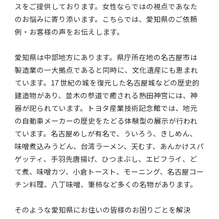
スをご提供しております。女性ならではの視点であなた
のお悩みに寄り添います。こちらでは、愛知県のご依頼
例・お客様の声をお伝えします。
愛知県は中部地方にあります。県庁所在地の名古屋市は
製造業の一大拠点であると同時に、文化遺産にも恵まれ
ています。17 世紀の城を復元した名古屋城などの歴史的
建造物があり、並木の参道で癒される熱田神宮には、神
器が祀られています。トヨタ産業技術記念館では、地元
の自動車メーカーの歴史をたどる体験型の展示が行われ
ています。名古屋めしが有名で、ういろう、きしめん、
味噌煮込みうどん、台湾ラーメン、天むす、あんかけスパ
ゲッティ、手羽先唐揚げ、ひつまぶし、エビフライ、ど
て煮、味噌カツ、小倉トースト、モーニング、名古屋コー
チン料理、八丁味噌、筆柿など多くの名物があります。
そのような愛知県にお住いの皆様のお困りごとを解決