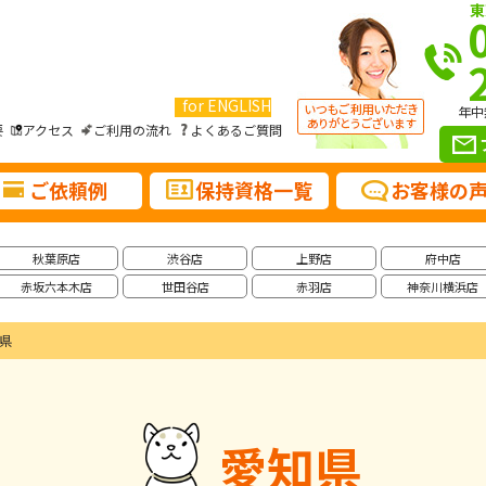
東
for ENGLISH
年中
要
アクセス
ご利用の流れ
よくあるご質問
ご依頼例
保持資格一覧
お客様の
秋葉原店
渋谷店
上野店
府中店
赤坂六本木店
世田谷店
赤羽店
神奈川横浜店
県
愛知県