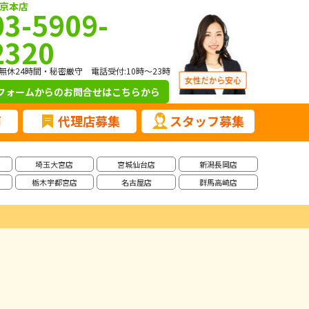
京本店
03-5909-
2320
無休24時間・秘密厳守 電話受付:10時～23時
フォームからのお問合せ
はこちらから
声
代理店募集
スタッフ募集
埼玉大宮店
宮城仙台店
新潟長岡店
栃木宇都宮店
名古屋店
群馬高崎店