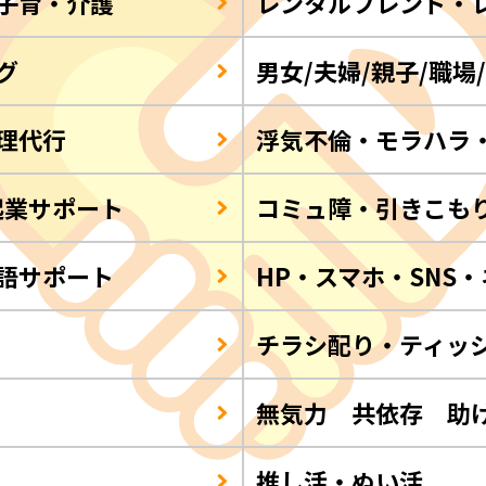
子育・介護
レンタルフレンド・
グ
男女/夫婦/親子/職場
理代行
浮気不倫・モラハラ
起業サポート
コミュ障・引きこも
語サポート
HP・スマホ・SNS
チラシ配り・ティッ
Q
無気力 共依存 助
推し活・ぬい活