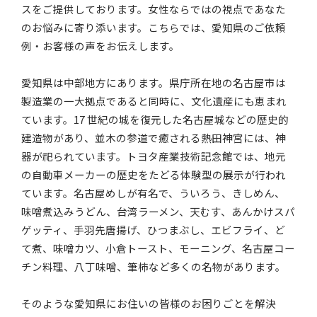
スをご提供しております。女性ならではの視点であなた
のお悩みに寄り添います。こちらでは、愛知県のご依頼
例・お客様の声をお伝えします。
愛知県は中部地方にあります。県庁所在地の名古屋市は
製造業の一大拠点であると同時に、文化遺産にも恵まれ
ています。17 世紀の城を復元した名古屋城などの歴史的
建造物があり、並木の参道で癒される熱田神宮には、神
器が祀られています。トヨタ産業技術記念館では、地元
の自動車メーカーの歴史をたどる体験型の展示が行われ
ています。名古屋めしが有名で、ういろう、きしめん、
味噌煮込みうどん、台湾ラーメン、天むす、あんかけスパ
ゲッティ、手羽先唐揚げ、ひつまぶし、エビフライ、ど
て煮、味噌カツ、小倉トースト、モーニング、名古屋コー
チン料理、八丁味噌、筆柿など多くの名物があります。
そのような愛知県にお住いの皆様のお困りごとを解決