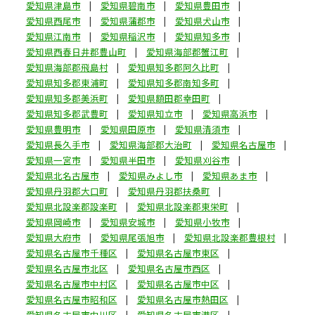
愛知県津島市
愛知県碧南市
愛知県豊田市
愛知県西尾市
愛知県蒲郡市
愛知県犬山市
愛知県江南市
愛知県稲沢市
愛知県知多市
愛知県西春日井郡豊山町
愛知県海部郡蟹江町
愛知県海部郡飛島村
愛知県知多郡阿久比町
愛知県知多郡東浦町
愛知県知多郡南知多町
愛知県知多郡美浜町
愛知県額田郡幸田町
愛知県知多郡武豊町
愛知県知立市
愛知県高浜市
愛知県豊明市
愛知県田原市
愛知県清須市
愛知県長久手市
愛知県海部郡大治町
愛知県名古屋市
愛知県一宮市
愛知県半田市
愛知県刈谷市
愛知県北名古屋市
愛知県みよし市
愛知県あま市
愛知県丹羽郡大口町
愛知県丹羽郡扶桑町
愛知県北設楽郡設楽町
愛知県北設楽郡東栄町
愛知県岡崎市
愛知県安城市
愛知県小牧市
愛知県大府市
愛知県尾張旭市
愛知県北設楽郡豊根村
愛知県名古屋市千種区
愛知県名古屋市東区
愛知県名古屋市北区
愛知県名古屋市西区
愛知県名古屋市中村区
愛知県名古屋市中区
愛知県名古屋市昭和区
愛知県名古屋市熱田区
愛知県名古屋市中川区
愛知県名古屋市港区