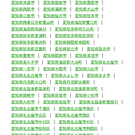
愛知県津島市
愛知県碧南市
愛知県豊田市
愛知県西尾市
愛知県蒲郡市
愛知県犬山市
愛知県江南市
愛知県稲沢市
愛知県知多市
愛知県西春日井郡豊山町
愛知県海部郡蟹江町
愛知県海部郡飛島村
愛知県知多郡阿久比町
愛知県知多郡東浦町
愛知県知多郡南知多町
愛知県知多郡美浜町
愛知県額田郡幸田町
愛知県知多郡武豊町
愛知県知立市
愛知県高浜市
愛知県豊明市
愛知県田原市
愛知県清須市
愛知県長久手市
愛知県海部郡大治町
愛知県名古屋市
愛知県一宮市
愛知県半田市
愛知県刈谷市
愛知県北名古屋市
愛知県みよし市
愛知県あま市
愛知県丹羽郡大口町
愛知県丹羽郡扶桑町
愛知県北設楽郡設楽町
愛知県北設楽郡東栄町
愛知県岡崎市
愛知県安城市
愛知県小牧市
愛知県大府市
愛知県尾張旭市
愛知県北設楽郡豊根村
愛知県名古屋市千種区
愛知県名古屋市東区
愛知県名古屋市北区
愛知県名古屋市西区
愛知県名古屋市中村区
愛知県名古屋市中区
愛知県名古屋市昭和区
愛知県名古屋市熱田区
愛知県名古屋市中川区
愛知県名古屋市港区