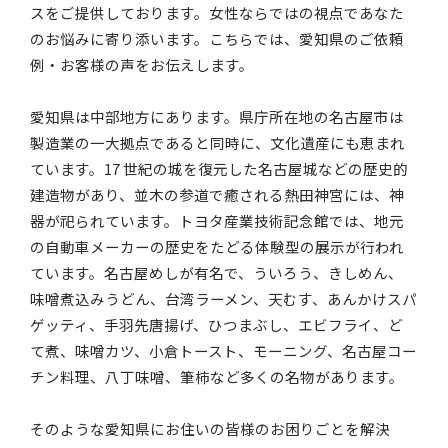
スをご提供しております。女性ならではの視点であなた
のお悩みに寄り添います。こちらでは、愛知県のご依頼
例・お客様の声をお伝えします。
愛知県は中部地方にあります。県庁所在地の名古屋市は
製造業の一大拠点であると同時に、文化遺産にも恵まれ
ています。17 世紀の城を復元した名古屋城などの歴史的
建造物があり、並木の参道で癒される熱田神宮には、神
器が祀られています。トヨタ産業技術記念館では、地元
の自動車メーカーの歴史をたどる体験型の展示が行われ
ています。名古屋めしが有名で、ういろう、きしめん、
味噌煮込みうどん、台湾ラーメン、天むす、あんかけスパ
ゲッティ、手羽先唐揚げ、ひつまぶし、エビフライ、ど
て煮、味噌カツ、小倉トースト、モーニング、名古屋コー
チン料理、八丁味噌、筆柿など多くの名物があります。
そのような愛知県にお住いの皆様のお困りごとを解決