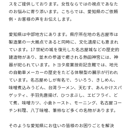
スをご提供しております。女性ならではの視点であなた
のお悩みに寄り添います。こちらでは、愛知県のご依頼
例・お客様の声をお伝えします。
愛知県は中部地方にあります。県庁所在地の名古屋市は
製造業の一大拠点であると同時に、文化遺産にも恵まれ
ています。17 世紀の城を復元した名古屋城などの歴史的
建造物があり、並木の参道で癒される熱田神宮には、神
器が祀られています。トヨタ産業技術記念館では、地元
の自動車メーカーの歴史をたどる体験型の展示が行われ
ています。名古屋めしが有名で、ういろう、きしめん、
味噌煮込みうどん、台湾ラーメン、天むす、あんかけスパ
ゲッティ、手羽先唐揚げ、ひつまぶし、エビフライ、ど
て煮、味噌カツ、小倉トースト、モーニング、名古屋コー
チン料理、八丁味噌、筆柿など多くの名物があります。
そのような愛知県にお住いの皆様のお困りごとを解決