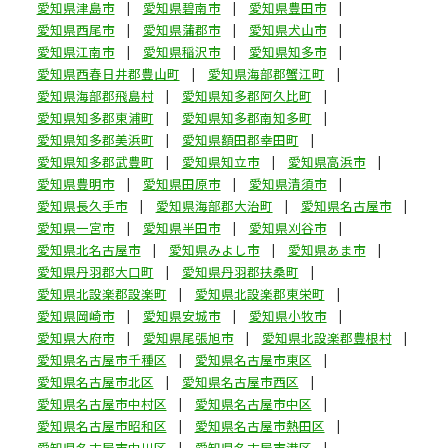
愛知県津島市
愛知県碧南市
愛知県豊田市
愛知県西尾市
愛知県蒲郡市
愛知県犬山市
愛知県江南市
愛知県稲沢市
愛知県知多市
愛知県西春日井郡豊山町
愛知県海部郡蟹江町
愛知県海部郡飛島村
愛知県知多郡阿久比町
愛知県知多郡東浦町
愛知県知多郡南知多町
愛知県知多郡美浜町
愛知県額田郡幸田町
愛知県知多郡武豊町
愛知県知立市
愛知県高浜市
愛知県豊明市
愛知県田原市
愛知県清須市
愛知県長久手市
愛知県海部郡大治町
愛知県名古屋市
愛知県一宮市
愛知県半田市
愛知県刈谷市
愛知県北名古屋市
愛知県みよし市
愛知県あま市
愛知県丹羽郡大口町
愛知県丹羽郡扶桑町
愛知県北設楽郡設楽町
愛知県北設楽郡東栄町
愛知県岡崎市
愛知県安城市
愛知県小牧市
愛知県大府市
愛知県尾張旭市
愛知県北設楽郡豊根村
愛知県名古屋市千種区
愛知県名古屋市東区
愛知県名古屋市北区
愛知県名古屋市西区
愛知県名古屋市中村区
愛知県名古屋市中区
愛知県名古屋市昭和区
愛知県名古屋市熱田区
愛知県名古屋市中川区
愛知県名古屋市港区