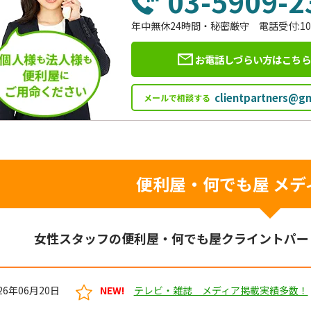
03-5909-2
年中無休24時間・秘密厳守 電話受付:10
お電話しづらい方はこち
clientpartners@g
メールで相談する
便利屋・何でも屋
メデ
女性スタッフの便利屋・何でも屋クライントパー
26年06月20日
NEW!
テレビ・雑誌 メディア掲載実績多数！