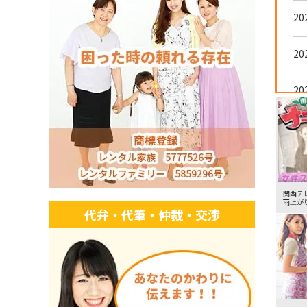
20
20
20
20
20
関西テ
雨上が
代弁・代筆・仲裁・交渉
20
20
20