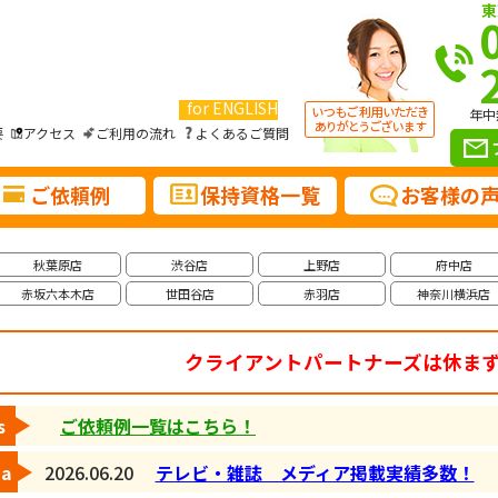
東
for ENGLISH
年中
要
アクセス
ご利用の流れ
よくあるご質問
ご依頼例
保持資格一覧
お客様の
秋葉原店
渋谷店
上野店
府中店
赤坂六本木店
世田谷店
赤羽店
神奈川横浜店
クライアントパートナーズは休ま
s
ご依頼例一覧はこちら！
ia
2026.06.20
テレビ・雑誌 メディア掲載実績多数！