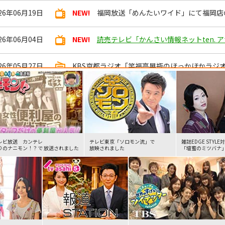
26年06月19日
NEW!
福岡放送「めんたいワイド」にて福岡店
26年06月04日
NEW!
読売テレビ「かんさい情報ネットten.
26年05月27日
KBS京都ラジオ「笑福亭晃瓶のほっかほかラジ
が紹介されました。
26年05月19日
フジテレビ『ノンストップ！』にて、「感謝代
26年05月10日
朝日新聞にてクライアントパートナーズの特集
レビ放送 カンテレ
テレビ東京「ソロモン流」で
雑誌EDGE STYLE
りのナニモン！？で 放送されました
放映されました
「壇蜜のミツバナ
26年05月08日
イタリアの国営放送にて「OK Obaachan (O
26年02月17日
デンマークの新聞『Weekendavisen』に
26年01月11日
タイ王国公共放送 Thai PBS『Do Hiru』にて