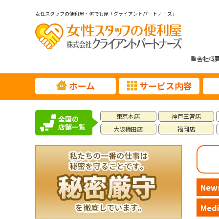
女性スタッフの便利屋・何でも屋「クライアントパートナーズ」
会社概
ホーム
サービス内容
東京本店
神戸三宮店
全国の
店舗一覧
大阪梅田店
福岡店
New
Med