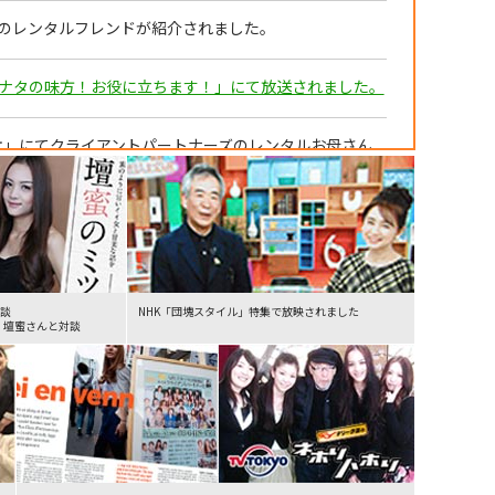
のレンタルフレンドが紹介されました。
 アナタの味方！お役に立ちます！」にて放送されました。
オ」にてクライアントパートナーズのレンタルお母さん
行」が紹介されました。
記事が掲載されました。
対談
NHK「団塊スタイル」特集で放映されました
」壇蜜さんと対談
Kおばあちゃん)」が特集されました。
て、「OKおばあちゃん」に関する取材記事が掲載されました。
「OK Obaachan (OKおばあちゃん)」が特集されました。