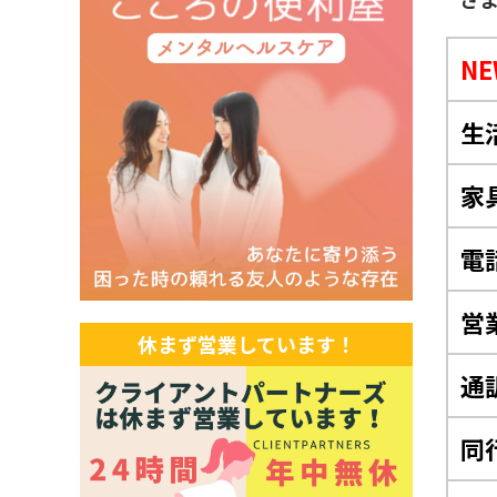
NE
生
家
電
営
休まず営業しています！
通
同