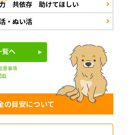
力 共依存 助けてほしい
活・ぬい活
一覧へ
注意事項
理由
金の目安について