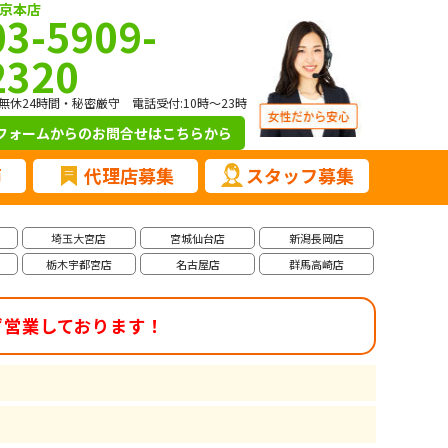
京本店
03-5909-
2320
無休24時間・秘密厳守 電話受付:10時～23時
フォームからのお問合せ
はこちらから
声
代理店募集
スタッフ募集
埼玉大宮店
宮城仙台店
新潟長岡店
栃木宇都宮店
名古屋店
群馬高崎店
ず営業しております！