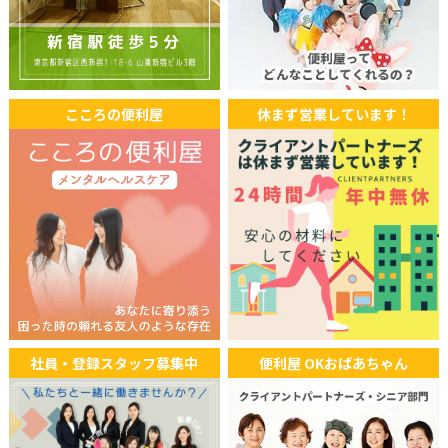
ラジオ関西 『Clip(クリップ)』にてOKおばあちゃんが紹介され
ました。
2025年10月15日
ラジオ
こころの便利屋
休まず営業しています！
FM大阪「赤maru」にてクライアントパートナーズのサービス
が紹介されました。
2025年08月18日
ラジオ
エフエムラジオ番組「レコレール 」にてクライアントパートナ
ーズの代行サービスが紹介されました。
2025年08月07日
TV
社員・登録スタッフ募集中
便利屋 OKおばあちゃん
ABEMA Prime(アベマプライム)「高齢者の仕事」にてOKおば
あちゃんが出演しました。