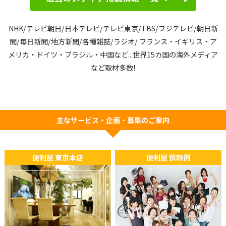
ました。
NHK/テレビ朝日/日本テレビ/テレビ東京/TBS/フジテレビ/朝日新
2026年05月08日
TV
聞/毎日新聞/
地方新聞/各種雑誌/ラジオ/ フランス・イギリス・ア
イタリアの国営放送にて「OK Obaachan (OKおばあちゃん)」
メリカ・ドイツ・ブラジル・中国など...
世界15カ国の海外メディア
が特集されました。
など取材多数!
2026年02月17日
新聞
デンマークの新聞『Weekendavisen』にて、「OKおばあちゃ
主なサービス・企画・募集のご案内
ん」に関する取材記事が掲載されました。
2026年01月11日
TV
便利屋 東京本店
便利屋 依頼例
タイ王国公共放送 Thai PBS『Do Hiru』にて「OK Obaachan
(OKおばあちゃん)」が特集されました。
2025年12月09日
ラジオ