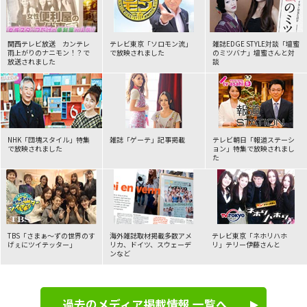
2026年06月04日
TV
関西テレビ放送 カンテレ
テレビ東京「ソロモン流」
雑誌EDGE STYLE対談
「壇蜜
NEW!
読売テレビ「かんさい情報ネットten. アナタの味方！
雨上がりのナニモン！？で
で
放映されました
のミツバナ」壇蜜さんと対
お役に立ちます！」にて放送されました。
放送されました
談
2026年05月27日
ラジオ
KBS京都ラジオ「笑福亭晃瓶のほっかほかラジオ」にてクライ
NHK「団塊スタイル」特集
雑誌「ゲーテ」
記事掲載
テレビ朝日「報道ステーシ
アントパートナーズのレンタルお母さんが紹介されました。
で放映されました
ョン」
特集で放映されまし
た
2026年05月19日
TV
フジテレビ『ノンストップ！』にて、「感謝代行」が紹介され
ました。
TBS「さまぁ～ずの世界のす
海外雑誌取材掲載多数アメ
テレビ東京「ネホリハホ
げぇに
ツイテッター」
リカ、
ドイツ、スウェーデ
リ」
テリー伊藤さんと
ンなど
2026年05月10日
新聞
朝日新聞にてクライアントパートナーズの特集記事が掲載され
過去のメディア掲載情報 一覧へ