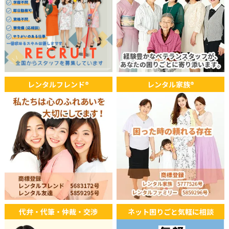
2025年08月03日
WEB
オーストラリア ABCのウェブニュースにて記事が掲載されまし
た。
2025年07月31日
TV
レンタルフレンド®
レンタル家族®
読売テレビ「かんさい情報ネットten. アナタの味方！お役に立
ちます！」にて放送されました。
代弁・代筆・仲裁・交渉
ネット困りごと気軽に相談