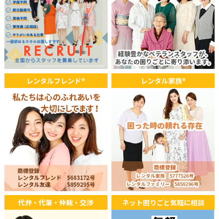
2025年08月03日
WEB
オーストラリア ABCのウェブニュースにて記事が掲載されまし
た。
2025年07月31日
TV
レンタルフレンド®
レンタル家族®
読売テレビ「かんさい情報ネットten. アナタの味方！お役に立
ちます！」にて放送されました。
代弁・代筆・仲裁・交渉
ネット困りごと気軽に相談