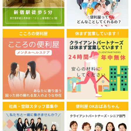
ラジオ関西 『Clip(クリップ)』にてOKおばあちゃんが紹介され
ました。
2025年10月15日
ラジオ
こころの便利屋
休まず営業しています！
FM大阪「赤maru」にてクライアントパートナーズのサービス
が紹介されました。
2025年08月18日
ラジオ
エフエムラジオ番組「レコレール 」にてクライアントパートナ
ーズの代行サービスが紹介されました。
2025年08月07日
TV
社員・登録スタッフ募集中
便利屋 OKおばあちゃん
ABEMA Prime(アベマプライム)「高齢者の仕事」にてOKおば
あちゃんが出演しました。