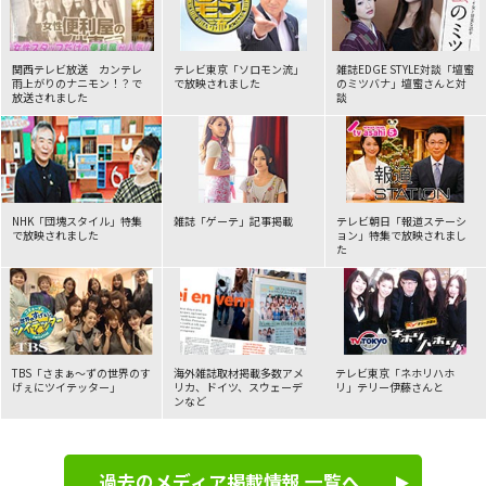
2026年06月04日
TV
関西テレビ放送 カンテレ
テレビ東京「ソロモン流」
雑誌EDGE STYLE対談
「壇蜜
NEW!
読売テレビ「かんさい情報ネットten. アナタの味方！
雨上がりのナニモン！？で
で
放映されました
のミツバナ」壇蜜さんと対
お役に立ちます！」にて放送されました。
放送されました
談
2026年05月27日
ラジオ
KBS京都ラジオ「笑福亭晃瓶のほっかほかラジオ」にてクライ
NHK「団塊スタイル」特集
雑誌「ゲーテ」
記事掲載
テレビ朝日「報道ステーシ
アントパートナーズのレンタルお母さんが紹介されました。
で放映されました
ョン」
特集で放映されまし
た
2026年05月19日
TV
フジテレビ『ノンストップ！』にて、「感謝代行」が紹介され
ました。
TBS「さまぁ～ずの世界のす
海外雑誌取材掲載多数アメ
テレビ東京「ネホリハホ
げぇに
ツイテッター」
リカ、
ドイツ、スウェーデ
リ」
テリー伊藤さんと
ンなど
2026年05月10日
新聞
朝日新聞にてクライアントパートナーズの特集記事が掲載され
過去のメディア掲載情報 一覧へ