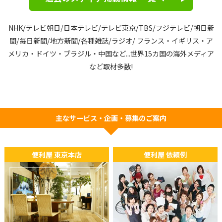
ました。
NHK/テレビ朝日/日本テレビ/テレビ東京/TBS/フジテレビ/朝日新
2026年05月08日
TV
聞/毎日新聞/
地方新聞/各種雑誌/ラジオ/ フランス・イギリス・ア
イタリアの国営放送にて「OK Obaachan (OKおばあちゃん)」
メリカ・ドイツ・ブラジル・中国など...
世界15カ国の海外メディア
が特集されました。
など取材多数!
2026年02月17日
新聞
デンマークの新聞『Weekendavisen』にて、「OKおばあちゃ
主なサービス・企画・募集のご案内
ん」に関する取材記事が掲載されました。
2026年01月11日
TV
便利屋 東京本店
便利屋 依頼例
タイ王国公共放送 Thai PBS『Do Hiru』にて「OK Obaachan
(OKおばあちゃん)」が特集されました。
2025年12月09日
ラジオ