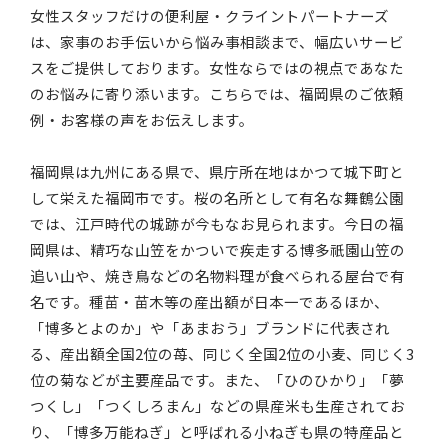
女性スタッフだけの便利屋・クライントパートナーズ
は、家事のお手伝いから悩み事相談まで、幅広いサービ
スをご提供しております。女性ならではの視点であなた
のお悩みに寄り添います。こちらでは、福岡県のご依頼
例・お客様の声をお伝えします。
福岡県は九州にある県で、県庁所在地はかつて城下町と
して栄えた福岡市です。桜の名所として有名な舞鶴公園
では、江戸時代の城跡が今もなお見られます。今日の福
岡県は、精巧な山笠をかついで疾走する博多祇園山笠の
追い山や、焼き鳥などの名物料理が食べられる屋台で有
名です。種苗・苗木等の産出額が日本一であるほか、
「博多とよのか」や「あまおう」ブランドに代表され
る、産出額全国2位の苺、同じく全国2位の小麦、同じく3
位の菊などが主要産品です。また、「ひのひかり」「夢
つくし」「つくしろまん」などの県産米も生産されてお
り、「博多万能ねぎ」と呼ばれる小ねぎも県の特産品と