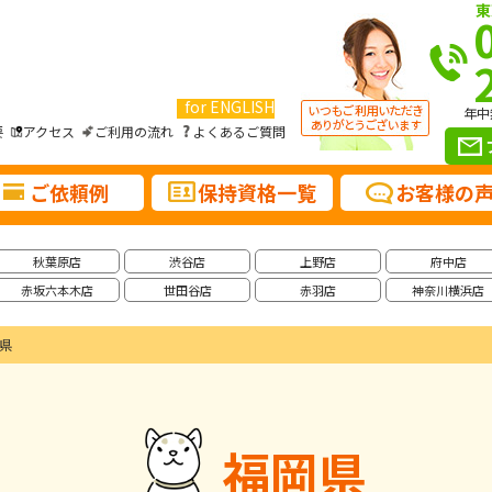
東
for ENGLISH
年中
要
アクセス
ご利用の流れ
よくあるご質問
ご依頼例
保持資格一覧
お客様の
秋葉原店
渋谷店
上野店
府中店
赤坂六本木店
世田谷店
赤羽店
神奈川横浜店
県
福岡県