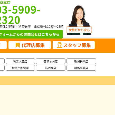
京本店
03-5909-
2320
無休24時間・秘密厳守 電話受付:10時～23時
フォームからのお問合せ
はこちらから
声
代理店募集
スタッフ募集
埼玉大宮店
宮城仙台店
新潟長岡店
栃木宇都宮店
名古屋店
群馬高崎店