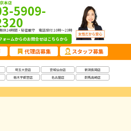
京本店
03-5909-
2320
無休24時間・秘密厳守 電話受付:10時～23時
フォームからのお問合せ
はこちらから
声
代理店募集
スタッフ募集
埼玉大宮店
宮城仙台店
新潟長岡店
栃木宇都宮店
名古屋店
群馬高崎店