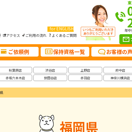
東
for ENGLISH
年中
要
アクセス
ご利用の流れ
よくあるご質問
ご依頼例
保持資格一覧
お客様の
秋葉原店
渋谷店
上野店
府中店
赤坂六本木店
世田谷店
赤羽店
神奈川横浜店
県
福岡県