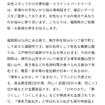
女性スタッフだけの便利屋・クライントパートナーズ
は、家事のお手伝いから悩み事相談まで、幅広いサービ
スをご提供しております。女性ならではの視点であなた
のお悩みに寄り添います。こちらでは、福岡県のご依頼
例・お客様の声をお伝えします。
福岡県は九州にある県で、県庁所在地はかつて城下町と
して栄えた福岡市です。桜の名所として有名な舞鶴公園
では、江戸時代の城跡が今もなお見られます。今日の福
岡県は、精巧な山笠をかついで疾走する博多祇園山笠の
追い山や、焼き鳥などの名物料理が食べられる屋台で有
名です。種苗・苗木等の産出額が日本一であるほか、
「博多とよのか」や「あまおう」ブランドに代表され
る、産出額全国2位の苺、同じく全国2位の小麦、同じく3
位の菊などが主要産品です。また、「ひのひかり」「夢
つくし」「つくしろまん」などの県産米も生産されてお
り、「博多万能ねぎ」と呼ばれる小ねぎも県の特産品と