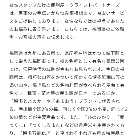
女性スタッフだけの便利屋・クライントパートナーズ
は、家事のお手伝いから悩み事相談まで、幅広いサービ
スをご提供しております。女性ならではの視点であなた
のお悩みに寄り添います。こちらでは、福岡県のご依頼
例・お客様の声をお伝えします。
福岡県は九州にある県で、県庁所在地はかつて城下町と
して栄えた福岡市です。桜の名所として有名な舞鶴公園
では、江戸時代の城跡が今もなお見られます。今日の福
岡県は、精巧な山笠をかついで疾走する博多祇園山笠の
追い山や、焼き鳥などの名物料理が食べられる屋台で有
名です。種苗・苗木等の産出額が日本一であるほか、
「博多とよのか」や「あまおう」ブランドに代表され
る、産出額全国2位の苺、同じく全国2位の小麦、同じく3
位の菊などが主要産品です。また、「ひのひかり」「夢
つくし」「つくしろまん」などの県産米も生産されてお
り、「博多万能ねぎ」と呼ばれる小ねぎも県の特産品と